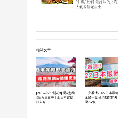
[中國/上海] 最好味的上
人氣餐館老吉士
相關文章
[2024/3/27開花!!] 櫻花預測
一文看清2022日本最
&情報更新中｜全日本賞櫻
全國一覽 疫情期間開幕
好去處...
至24個)｜...