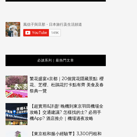
必讀系列｜最熱門文章
繁花盛宴x京都｜20個賞花隱藏景點: 櫻
花、芝櫻、杜鵑花打卡點有齊 美食及春
祭典一覽
【超實用&詳盡! 晚機到東京羽田機場全
攻略】交通建議? 怎樣找的士? 必用手
機App? 酒店推介｜機場過夜攻略
【東京租和服小經驗👘】3,300円租和