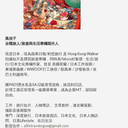
風信子
全職旅人/旅遊與生活專欄寫作人
現居日本，現為蘋果日報/籽想旅行 及 Hong Kong Walker
拍攝短片及撰寫旅遊專欄，同時為Yahoo好集慣 - 生活/旅
行/日本文化專欄作家。曾居 美國荷蘭 / 日本工作假期 /
柬埔寨義教 / WWOOF打工換宿 / 順風車 / 沙發衝浪 / 坐
巴士到越南等。
獲PADI潛水長及SAJ2級滑雪資格，操流利日語。
於理工酒店管理系一級榮譽畢業，成為企業MT，卻回歸
自由。
工作：旅行短片、人物專訪 、文章創作，連全權策劃、
攝影及後期製作
專門：深度旅行、日本旅遊資訊、日本文化、日本人物訪
問、日系Lifestyle、在日生活
歡迎合作：
alifetravelogue@gmail.com