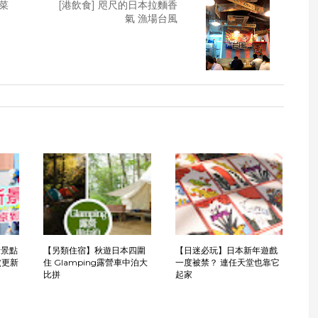
海菜
[港飲食] 咫尺的日本拉麵香
氣 漁場台風
新景點
【另類住宿】秋遊日本四圍
【日迷必玩】日本新年遊戲
(更新
住 Glamping露營車中泊大
一度被禁？ 連任天堂也靠它
比拼
起家