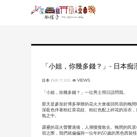
「小姐，你幾多錢？」- 日本痴
VIEWS
日本
8月 17, 2015
「小姐，你幾多錢？」一位男士用日語問我。
那天是參加於博多舉辦的花火大會後回民宿的晚間
深藍色伴著粉紅茶花紋、粉紅色配上碎花的浴衣，
氛之中。
霹靂的花火聲響過後，人潮慢慢散去。晚間的民居
宿之際，我們就偏偏與一位年約50歲的黑色西裝