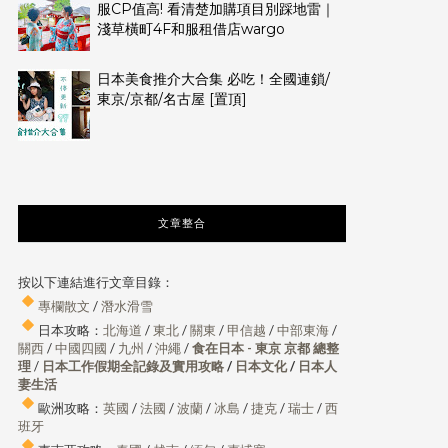
服CP值高! 看清楚加購項目別踩地雷｜
淺草橫町4F和服租借店wargo
日本美食推介大合集 必吃！全國連鎖/
東京/京都/名古屋 [置頂]
文章整合
按以下連結進行文章目錄：
專欄散文
/
潛水滑雪
日本攻略：
北海道
/
東北
/
關東
/
甲信越
/
中部東海
/
關西
/
中國四國
/
九州
/
沖繩
/
食在日本 - 東京 京都 總整
理
/
日本工作假期全記錄及實用攻略
/
日本文化
/
日本人
妻生活
歐洲攻略：
英國
/
法國
/
波蘭
/
冰島
/
捷克
/
瑞士
/
西
班牙