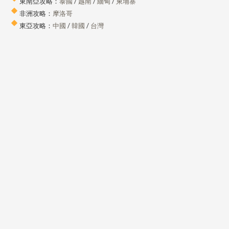
東南亞攻略：
泰國
/
越南
/
緬甸
/
柬埔寨
非洲攻略：
摩洛哥
東亞攻略：
中國
/
韓國
/
台灣