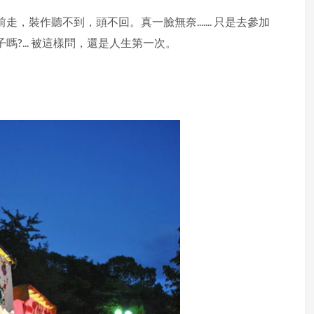
裝作聽不到，頭不回。真一臉無奈....... 只是去參加
?... 被這樣問，還是人生第一次。