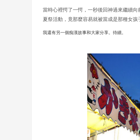
當時心裡愕了一愕，一秒後回神過來繼續向前走，
夏祭活動，竟那麼容易就被當成是那種女孩子嗎
我還有另一個痴漢故事和大家分享。待續。