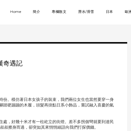
Home
簡介
專欄散文
潛水/滑雪
日本
歐
漢奇遇記
時份。模仿著日本女孩子的裝束，我們兩位女生也當然要穿一身
腳踏硬蹦蹦的木履，頭髮再掛點日系小飾品，嘗試融入喜慶的氣
住處，好幾十米才有一柱屹立的街燈。差不多拐個彎就要到達民
怪叔叔擦身而過，卻突如其來悄悄細語向我們打探價錢。