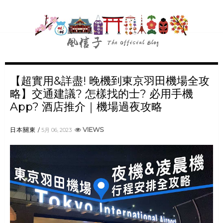
【超實用&詳盡! 晚機到東京羽田機場全攻
略】交通建議? 怎樣找的士? 必用手機
App? 酒店推介｜機場過夜攻略
VIEWS
日本關東
5月 06, 2023