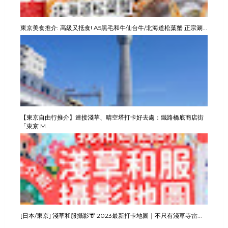
東京美食推介: 高級又抵食! A5黑毛和牛仙台牛/北海道松葉蟹 正宗涮...
【東京自由行推介】連接淺草、晴空塔打卡好去處：鐵路橋底商店街
「東京 M...
[日本/東京] 淺草和服攝影👘 2023最新打卡地圖｜不只有淺草寺雷...