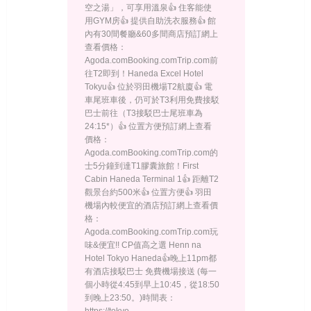
空之湯」，可享用溫泉👍 住客能使
用GYM房👍 提供自助洗衣服務👍 館
內有30間餐廳&60多間商店預訂網上
查看價格：
Agoda.comBooking.comTrip.com前
往T2即到！Haneda Excel Hotel
Tokyu👍 位於羽田機場T2航廈👍 電
車尾班車後，仍可於T3利用免費接駁
巴士前往（T3接駁巴士尾班車為
24:15*）👍 位置方便預訂網上查看
價格：
Agoda.comBooking.comTrip.com的
士5分鐘到達T1膠囊旅館！First
Cabin Haneda Terminal 1👍 距離T2
觀景台約500米👍 位置方便👍 羽田
機場內較便宜的酒店預訂網上查看價
格：
Agoda.comBooking.comTrip.com玩
味&便宜!! CP值高之選 Henn na
Hotel Tokyo Haneda👍晚上11pm都
有酒店接駁巴士 免費機場接送 (每一
個小時從4:45到早上10:45，從18:50
到晚上23:50。)時間表：