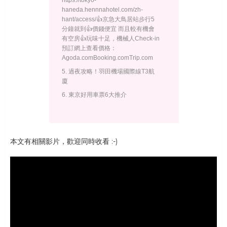
https://tokyo-
haneda.hennnahotel.com/zh-
hant/access/👍京急大鳥居站步行5
分鐘就到👍價錢便宜 而且較有機會
有空房👍玩味十足，機械人Check-in
預訂網上查看價格：
Agoda.comBooking.comTrip.com
5. 過夜攻略！羽田機場國際線T3航
廈
6. 東京好用車票6大推介
本文有相關影片，歡迎同時收看 :-)