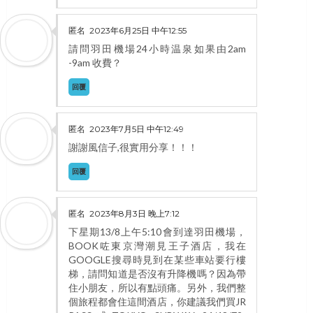
匿名
2023年6月25日 中午12:55
請問羽田機場24小時温泉如果由2am
-9am 收費？
回覆
匿名
2023年7月5日 中午12:49
謝謝風信子,很實用分享！！！
回覆
匿名
2023年8月3日 晚上7:12
下星期13/8上午5:10會到達羽田機場，
BOOK咗東京灣潮見王子酒店，我在
GOOGLE搜尋時見到在某些車站要行樓
梯，請問知道是否沒有升降機嗎？因為帶
住小朋友，所以有點頭痛。另外，我們整
個旅程都會住這間酒店，你建議我們買JR