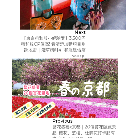
Next
【東京租和服小經驗👘】3,300円
租和服CP值高! 看清楚加購項目別
踩地雷｜淺草橫町4F和服租借店
wargo
Previous
繁花盛宴x京都｜20個賞花隱藏景
點: 櫻花、芝櫻、杜鵑花打卡點有