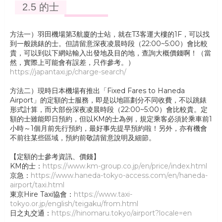
2.5 的士
方法一）羽田機場第3航廈的士站，就在T3客運大樓的1F，可以找
到一般跳錶的士。但請留意深夜凌晨時段（22:00~5:00）會比較
貴，可以到以下網站輸入出發地及目的地，查詢大概價錢啊！（當
然，實際上可能會有誤差，只作參考。）
https://japantaxi.jp/charge-search/
方法二）現時日本機場有推出「Fixed Fares to Haneda
Airport」的定額的士服務，即是以地區劃分不同收費，不以跳錶
形式計算，而大部份深夜凌晨時段（22:00~5:00）會比較貴。定
額的士雖能即日預約，但以KM的士為例，規定乘客必須於乘車前1
小時～1個月前先行預約，最好事先提早預約啦！另外，亦有機會
不前往某些區域，預約前敬請留意說明及細節。
【定額的士參考資訊、價錢】
KM的士：
https://www.km-group.co.jp/en/price/index.html
京急：
https://www.haneda-tokyo-access.com/en/haneda-
airport/taxi.html
東京Hire Taxi協會：
https://www.taxi-
tokyo.or.jp/english/teigaku/from.html
日之丸交通：
https://hinomaru.tokyo/airport?locale=en