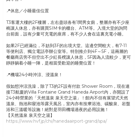
📍休息／小睡最佳位置
T3客運大樓的2F樓層，左右盡頭各有1間男女廁，整層亦有不少座
椅讓人休息，亦有購買SIM卡的櫃台、ATM等。入境大堂的詢問
台前面，設有少量可充電的座席，有不少人會在這裏充電小睡。
如果2F已經滿位，不妨到3F的出境大堂。這邊空間較大，有7-11
等便利店、獨立電話亭辦公室等。特別推介到4F～5F，這兩層的
餐廳商店旁不但空出不少紅長櫈讓人休息，5F因為人流較少，更可
靜靜躺着小睡一陣，是相當受歡迎的睡覺位置！
📍機場24小時沖涼、浸溫泉！
假如想沖涼洗澡，除了T3的2F設有付款 Shower Room，現在連
接T3航廈的Villa Fontaine Grand Haneda Airport內，亦開設了
24小時營業的「天然溫泉 泉天空之湯」！館內不但有展望式天然
溫泉、熱池和寢池等露天風呂，室內亦有按摩浴池、碳酸泉、岩盤
浴和三溫暖等設施！絕對是羽田機場過夜的必用設施！
【天然溫泉 泉天空之湯】
https://www.hvf.jp/chi/hanedaairport-grand/spa/