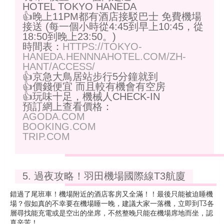
HOTEL TOKYO HANEDA
👍晚上11PM都有酒店接駁巴士 免費機場
接送 (每一個小時從4:45到早上10:45，從
18:50到晚上23:50。)
時間表：
HTTPS://TOKYO-
HANEDA.HENNNAHOTEL.COM/ZH-
HANT/ACCESS/
👍京急大鳥居站步行5分鐘就到
👍價錢便宜 而且較有機會有空房
👍玩味十足，機械人CHECK-IN
預訂網上查看價格：
AGODA.COM
BOOKING.COM
TRIP.COM
5. 過夜攻略！羽田機場國際線T3航廈
錯過了尾班車！機場附近的酒店客房又全滿！！最後只能被迫睡機
場？假如真的不幸要在機場睡一晚，建議大家一落機，立即到T3各
層尋找能充電或是空出的坐席，不然整晚只能在機場席地而坐，認
真辛苦！