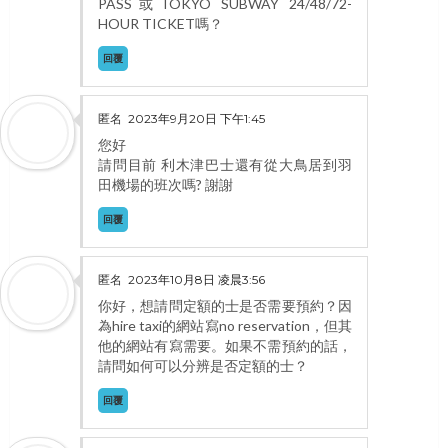
PASS或TOKYO SUBWAY 24/48/72-
HOUR TICKET嗎？
回覆
匿名
2023年9月20日 下午1:45
您好
請問目前 利木津巴士還有從大鳥居到羽
田機場的班次嗎? 謝謝
回覆
匿名
2023年10月8日 凌晨3:56
你好，想請問定額的士是否需要預約？因
為hire taxi的網站寫no reservation，但其
他的網站有寫需要。如果不需預約的話，
請問如何可以分辨是否定額的士？
回覆