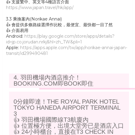
👍 支援繁中、英文等4種語言介面
https://www.japan.travel/hk/app/
3.3 乘換案內(Norikae Annai)
👍 會提供多條路線選擇作比較，最便宜、最快都一目了然
👍 介面易用
Android:
https://play.google.com/store/apps/details?
id=jp.co.jorudan.nrkj&hl=zh_TW&pli=1
Apple:
https://apps.apple.com/tw/app/norikae-annai-japan-
transit/id299490481
4. 羽田機場內酒店推介！
BOOKING.COM即BOOK即住
0分鐘即達！THE ROYAL PARK HOTEL
TOKYO HANEDA AIRPORT TERMINAL
3
👍 羽田機場國際線T3航廈內
👍 位置極方便，出境大堂旁已是酒店入口
👍 24小時櫃台，直接在T3 CHECK IN