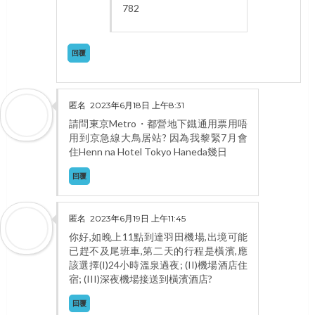
782
回覆
匿名
2023年6月18日 上午8:31
請問東京Metro・都營地下鐵通用票用唔
用到京急線大鳥居站? 因為我黎緊7月會
住Henn na Hotel Tokyo Haneda幾日
回覆
匿名
2023年6月19日 上午11:45
你好,如晚上11點到達羽田機場,出境可能
已趕不及尾班車,第二天的行程是橫濱,應
該選擇(I)24小時溫泉過夜; (II)機場酒店住
宿; (III)深夜機場接送到橫濱酒店?
回覆