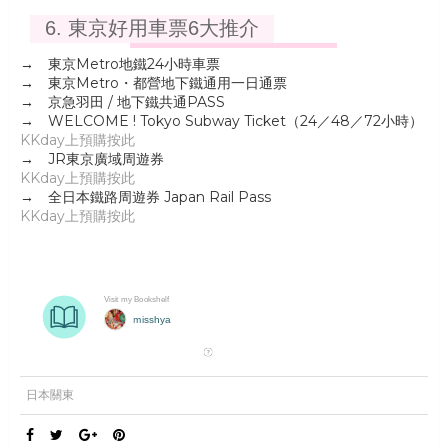
6. 東京好用車票6大推介
→ 東京Metro地鐵24小時車票
→ 東京Metro・都營地下鐵通用一日通票
→ 京急羽田 / 地下鐵共通PASS
→ WELCOME ! Tokyo Subway Ticket（24／48／72小時）
KKday上預購按此
→ JR東京廣域周遊券
KKday上預購按此
→ 全日本鐵路周遊券 Japan Rail Pass
KKday上預購按此
日本關東