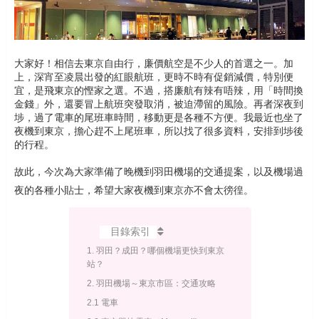
大家好！相信去東京自由行，廉價航空是不少人的首選之一。加
上，深宵至凌晨出發的紅眼航班，更時不時有促銷減價，特別便
宜，是飛東京的慳家之選。不過，搭廉航有辣有唔辣，用「時間換
金錢」外，還要冒上航班突發取消，被迫滯留的風險。再者深夜到
埗，過了電車的尾班車時間，移動更是各種不方便。我最近也坐了
夜機到東京，擔心趕不上尾班車，所以找了很多資料，安排到埗後
的行程。
故此，今次為大家準備了晚機到羽田機場的交通提案，以及機場過
夜的各種小貼士，希望大家夜機到東京亦不會太徬徨。
目錄索引
1. 羽田？成田？哪個機場更快到東京
站？
2. 羽田機場～東京市區：交通攻略
2.1 電車