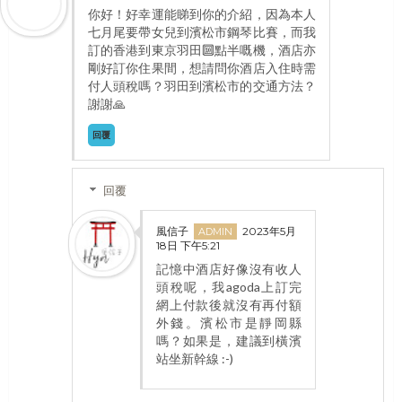
你好！好幸運能睇到你的介紹，因為本人
七月尾要帶女兒到濱松市鋼琴比賽，而我
訂的香港到東京羽田🔟點半嘅機，酒店亦
剛好訂你住果間，想請問你酒店入住時需
付人頭稅嗎？羽田到濱松市的交通方法？
謝謝🙏
回覆
回覆
風信子
2023年5月
18日 下午5:21
記憶中酒店好像沒有收人
頭稅呢，我agoda上訂完
網上付款後就沒有再付額
外錢。濱松市是靜岡縣
嗎？如果是，建議到橫濱
站坐新幹線 :-)