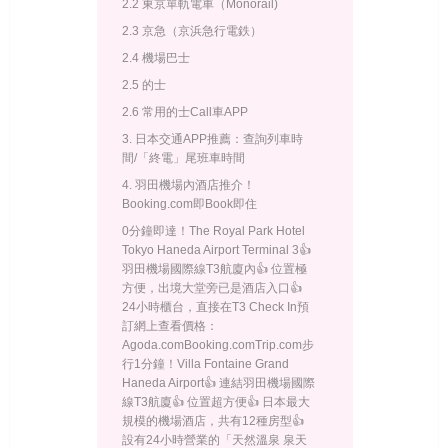
2.2 東京單軌電車（Monorail)
2.3 京急（京浜急行電鉄）
2.4 機場巴士
2.5 的士
2.6 常用的士Call車APP
3. 日本交通APP推薦：查詢列車時
間/「終電」尾班車時間
4. 羽田機場內酒店推介！
Booking.com即Book即住
0分鐘即達！The Royal Park Hotel
Tokyo Haneda Airport Terminal 3👍
羽田機場國際線T3航廈內👍 位置極
方便，出境大堂旁已是酒店入口👍
24小時櫃台，直接在T3 Check In預
訂網上查看價格：
Agoda.comBooking.comTrip.com步
行1分鐘！Villa Fontaine Grand
Haneda Airport👍 連結羽田機場國際
線T3航廈👍 位置超方便👍 日本最大
規模的機場酒店，共有12種房型👍
設有24小時營業的「天然溫泉 泉天