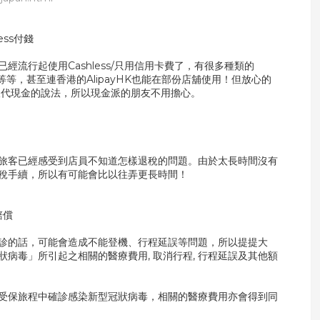
ess付錢
流行起使用Cashless/只用信用卡費了，有很多種類的
akuten pay等等，甚至連香港的AlipayHK也能在部份店舖使用！但放心的
全取代現金的說法，所以現金派的朋友不用擔心。
旅客已經感受到店員不知道怎樣退稅的問題。由於太長時間沒有
稅手續，所以有可能會比以往弄更長時間！
賠償
診的話，可能會造成不能登機、行程延誤等問題，所以提提大
病毒」所引起之相關的醫療費用, 取消行程, 行程延誤及其他額
受保旅程中確診感染新型冠狀病毒，相關的醫療費用亦會得到同