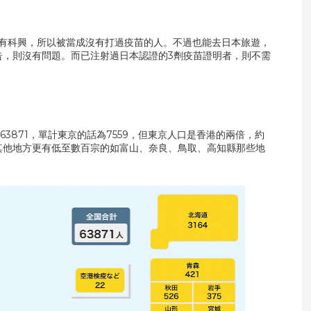
有科興，所以被當成沒有打過疫苗的人。不過也能去日本旅遊，
告，則沒有問題。而已注射過日本認證的3劑疫苗證明者，則不需
63871，單計東京的話為7559，但東京人口是香港的兩倍，約
。其他地方更有低至數百宗的如富山、奈良、鳥取、高知縣那些地