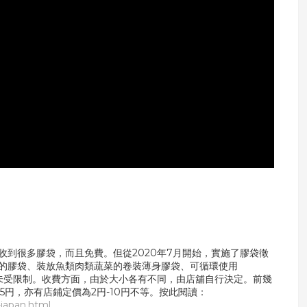
到很多膠袋，而且免費。但從2020年7月開始，實施了膠袋徵
的膠袋、裝放魚類肉類蔬菜的卷裝薄身膠袋、可循環使用
則未受限制。收費方面，由於大小各有不同，由店舖自行決定。前幾
收費5円，亦有店鋪定價為2円-10円不等。按此閱讀：
japan.html