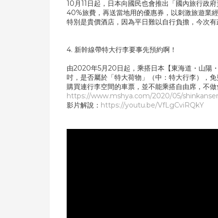
10月11日起，日本向國民也會推出「國內旅行政府資
40%旅費，再送當地用的優惠券，以刺激旅遊業
特別是貴價酒店，因為平日難以自行負擔，今次有
4. 新幹線帶特大行李要事先預約啊！
由2020年5月20日起，乘搭日本【東海道・山
吋，是否屬於「特大荷物」（中：特大行李），免費
購買連行李空間的車票，並不能乘搭自由席，不做
https://www.mshya.com/2020/05/shinkansen
影片解說：
https://youtu.be/VfLgCviRQkY