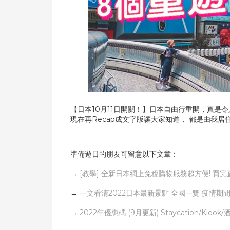
【日本10月11日開關！】日本自由行重開，真是令
現在再Recap成文字版讓大家知道， 都是由我
準備遊日的朋友可留意以下文章：
→
[教學] 全新日本網上免稅購物服務超方便! 買
→
一文看清2022日本最新景點 全國一覽 疫情期間
→
2022年優惠碼 (9月更新) Staycation/Klook/酒店