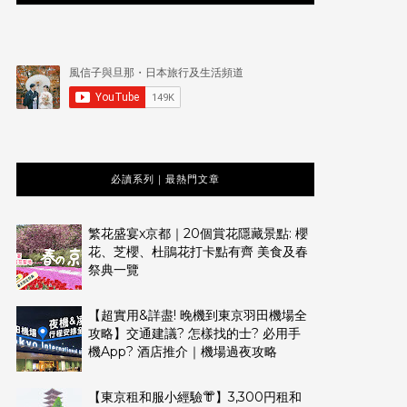
必讀系列｜最熱門文章
繁花盛宴x京都｜20個賞花隱藏景點: 櫻
花、芝櫻、杜鵑花打卡點有齊 美食及春
祭典一覽
【超實用&詳盡! 晚機到東京羽田機場全
攻略】交通建議? 怎樣找的士? 必用手
機App? 酒店推介｜機場過夜攻略
【東京租和服小經驗👘】3,300円租和