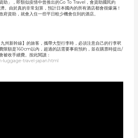
助」，即類似疫情中曾推出的Go To Travel，會資助國民約
經濟。由於真的非常划算，預計日本國內的所有酒店都會很爆滿！
政府資助，就會入住一些平日較少機會住到的酒店。
陽・九州新幹線】的旅客，攜帶大型行李時，必須注意自己的行李呎
限額是160cm以內，超過的話需要事前預約，並在購票時提出/
會被收手續費。按此閱讀：
-luggage-travel-japan.html