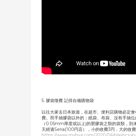
5. 膠袋徵費 記得自備購物袋
以往大家去日本旅遊，在超市、便利店購物必定會收
費。而手抽膠袋以外的：紙袋、布袋、沒有手抽位
（0.05mm厚度或以上)的塑膠袋之類的袋類，
天經過Seria(100円店），小的收費3円，大的
https://www.mshya.com/2020/06/plastics-in-