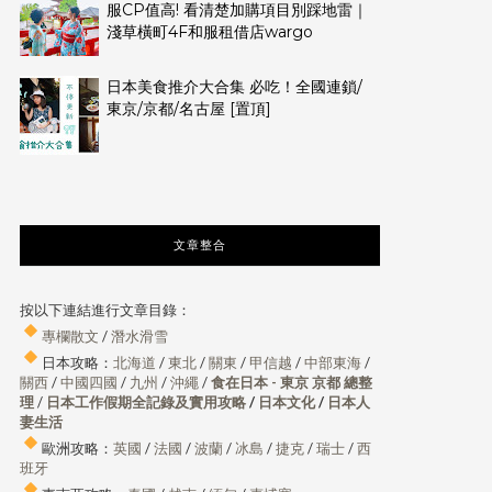
服CP值高! 看清楚加購項目別踩地雷｜
淺草橫町4F和服租借店wargo
日本美食推介大合集 必吃！全國連鎖/
東京/京都/名古屋 [置頂]
文章整合
按以下連結進行文章目錄：
專欄散文
/
潛水滑雪
日本攻略：
北海道
/
東北
/
關東
/
甲信越
/
中部東海
/
關西
/
中國四國
/
九州
/
沖繩
/
食在日本 - 東京 京都 總整
理
/
日本工作假期全記錄及實用攻略
/
日本文化
/
日本人
妻生活
歐洲攻略：
英國
/
法國
/
波蘭
/
冰島
/
捷克
/
瑞士
/
西
班牙