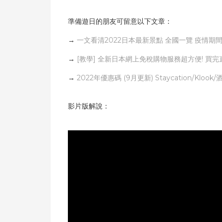
準備遊日的朋友可留意以下文章：
→
一文看清2022日本最新景點 全國一覽 疫情期間
→
[教學] 全新日本網上免稅購物服務超方便! 買
→
2022年優惠碼 (9月更新) Staycation/Klook/酒店
影片版解說：