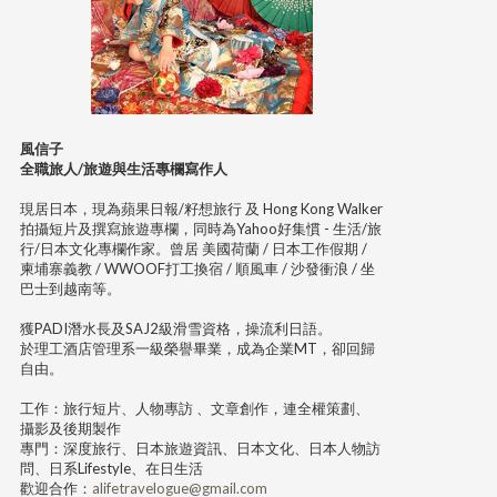
風信子
全職旅人/旅遊與生活專欄寫作人
現居日本，現為蘋果日報/籽想旅行 及 Hong Kong Walker
拍攝短片及撰寫旅遊專欄，同時為Yahoo好集慣 - 生活/旅
行/日本文化專欄作家。曾居 美國荷蘭 / 日本工作假期 /
柬埔寨義教 / WWOOF打工換宿 / 順風車 / 沙發衝浪 / 坐
巴士到越南等。
獲PADI潛水長及SAJ2級滑雪資格，操流利日語。
於理工酒店管理系一級榮譽畢業，成為企業MT，卻回歸
自由。
工作：旅行短片、人物專訪 、文章創作，連全權策劃、
攝影及後期製作
專門：深度旅行、日本旅遊資訊、日本文化、日本人物訪
問、日系Lifestyle、在日生活
歡迎合作：
alifetravelogue@gmail.com