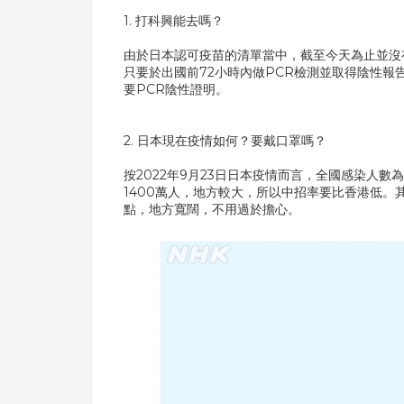
1. 打科興能去嗎？
由於日本認可疫苗的清單當中，截至今天為止並沒
只要於出國前72小時內做PCR檢測並取得陰性報
要PCR陰性證明。
2. 日本現在疫情如何？要戴口罩嗎？
按2022年9月23日日本疫情而言，全國感染人數為
1400萬人，地方較大，所以中招率要比香港低
點，地方寬闊，不用過於擔心。