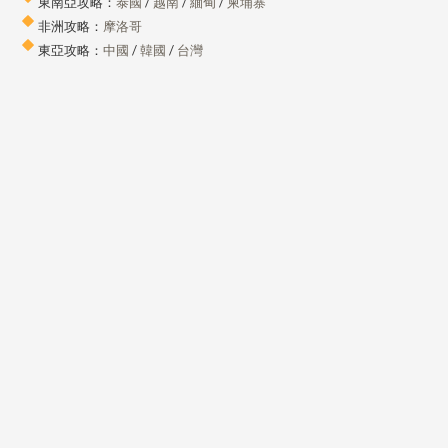
東南亞攻略：
泰國
/
越南
/
緬甸
/
柬埔寨
非洲攻略：
摩洛哥
東亞攻略：
中國
/
韓國
/
台灣