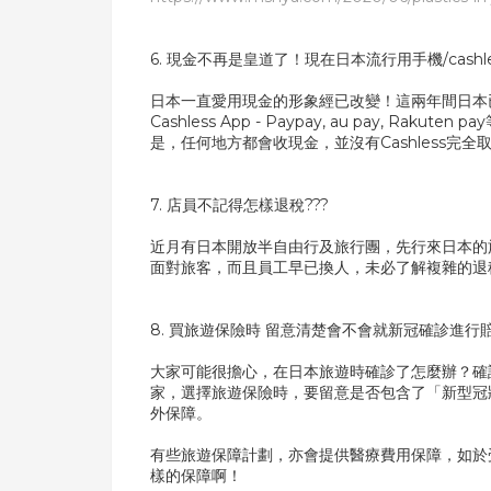
6. 現金不再是皇道了！現在日本流行用手機/cashl
日本一直愛用現金的形象經已改變！這兩年間日本已經
Cashless App - Paypay, au pay, R
是，任何地方都會收現金，並沒有Cashless完
7. 店員不記得怎樣退稅???
近月有日本開放半自由行及旅行團，先行來日本的
面對旅客，而且員工早已換人，未必了解複雜的退
8. 買旅遊保險時 留意清楚會不會就新冠確診進行
大家可能很擔心，在日本旅遊時確診了怎麼辦？確
家，選擇旅遊保險時，要留意是否包含了「新型冠狀
外保障。
有些旅遊保障計劃，亦會提供醫療費用保障，如於
樣的保障啊！