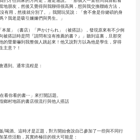
我們才往回家的方向走，邊走邊說。「那個人一直在問我喜歡看
當地朋友，然後又覺得與我聊得很高興，想與我交換聯絡方法，
麼都沒有用，然後就分別了。」我開玩笑說：「會不會是你健碩的身
嗎？我老是吸引嬸嬸們與男生。」
下「本屋」（書店）「声かけられ」（被搭話），發現原來有不少例
句被搭話時是問『請問有沒有推薦的書？』」聽到這裏，旦那突
他的聲量嚇到我整個人跳起來！他又說對方以為他是學生，穿得
生主意？！
會遇到。通常流程是：
有在看你看的書⋯」來打開話題。
並指鄉村地區的書店很流行與他人搭話
飯/喝酒。這時才是正題，對方開始會說自己參加了一些與不同行
加某些活動，其實終極目的很大可能是：