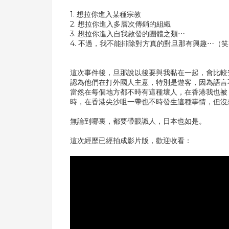
1. 想拉你進入某種宗教
2. 想拉你進入多層次傳銷的組織
3. 想拉你進入自我啟發的團體之類⋯
4. 不過，我不能排除對方真的對旦那有興趣⋯（
這次事件後，旦那說以後要與我黏在一起，會比較
認為他們在打外國人主意，特別是遊客，因為語言不
當然在每個地方都不時有這種壞人，在香港我也被
時，在香港尖沙咀一帶也不時發生這種事情，但沒
無論到哪裏，都要帶眼識人，日本也如是。
這次經歷已經拍成影片版，歡迎收看：