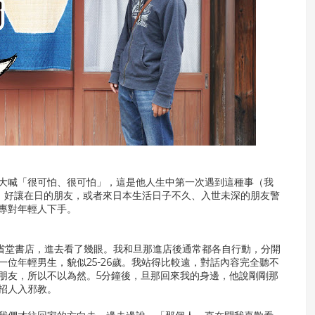
大喊「很可怕、很可怕」，這是他人生中第一次遇到這種事（我
來，好讓在日的朋友，或者來日本生活日子不久、入世未深的朋友警
專對年輕人下手。
省堂書店，進去看了幾眼。我和旦那進店後通常都各自行動，分開
位年輕男生，貌似25-26歲。我站得比較遠，對話內容完全聽不
朋友，所以不以為然。5分鐘後，旦那回來我的身邊，他說剛剛那
是招人入邪教。