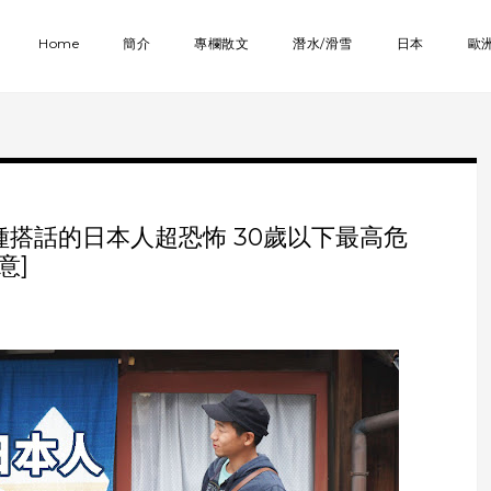
Home
簡介
專欄散文
潛水/滑雪
日本
歐
種搭話的日本人超恐怖 30歲以下最高危
意]