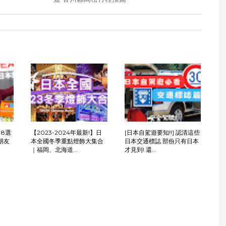
8選:
【2023-2024年最新!】日
[日本自駕遊要知!!] 認清這些
朋友
本全國冬季重點燈飾大集合
日本交通標誌 部份只有日本
｜福岡、北海道...
才見到! 還...