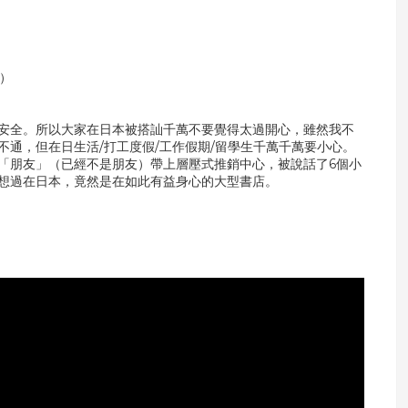
笑）
安全。所以大家在日本被搭訕千萬不要覺得太過開心，雖然我不
通，但在日生活/打工度假/工作假期/留學生千萬千萬要小心。
「朋友」（已經不是朋友）帶上層壓式推銷中心，被說話了6個小
想過在日本，竟然是在如此有益身心的大型書店。