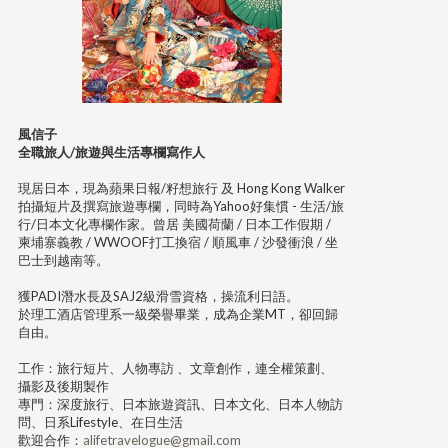
風信子
全職旅人/旅遊與生活專欄寫作人
現居日本，現為蘋果日報/籽想旅行 及 Hong Kong Walker
拍攝短片及撰寫旅遊專欄，同時為Yahoo好集慣 - 生活/旅
行/日本文化專欄作家。曾居 美國荷蘭 / 日本工作假期 /
柬埔寨義教 / WWOOF打工換宿 / 順風車 / 沙發衝浪 / 坐
巴士到越南等。
獲PADI潛水長及SAJ2級滑雪資格，操流利日語。
於理工酒店管理系一級榮譽畢業，成為企業MT，卻回歸
自由。
工作：旅行短片、人物專訪 、文章創作，連全權策劃、
攝影及後期製作
專門：深度旅行、日本旅遊資訊、日本文化、日本人物訪
問、日系Lifestyle、在日生活
歡迎合作：
alifetravelogue@gmail.com