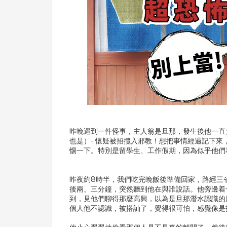
昨晚遇到一件怪事，主人翁是旦那，發生後他一直
也是）- 懷疑被招攬入邪教！想把事情經過記下
惕一下。特別是留學生、工作假期，因為似乎他們
昨夜約8時半，我們吃完晚飯後準備回家，路經三
後兩、三分鐘，突然聽到他在與誰說話。他旁邊着一
到，見他們聊得那麼高興，以為是旦那潛水認識的
個人他不認識，被搭訕了，覺得很可怕，感覺像