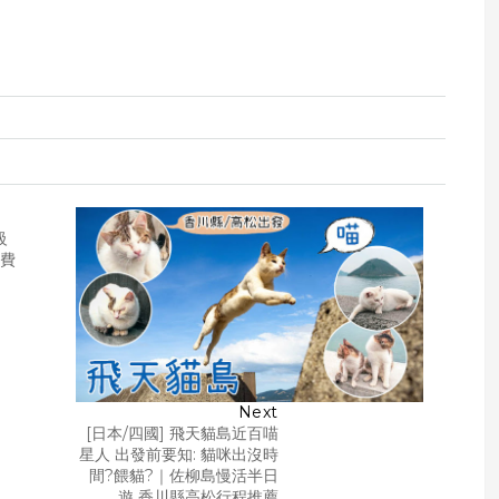
級
免費
Next
[日本/四國] 飛天貓島近百喵
星人 出發前要知: 貓咪出沒時
間?餵貓?｜佐柳島慢活半日
遊 香川縣高松行程推薦