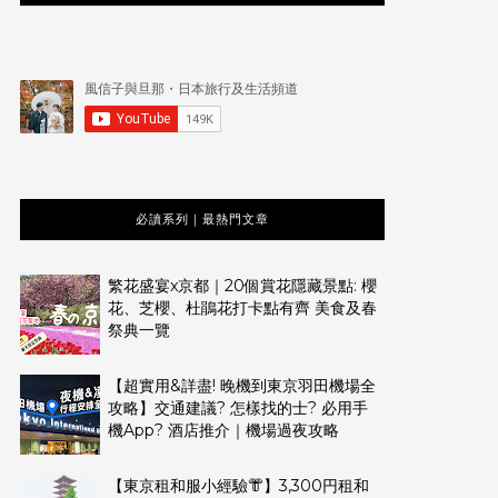
必讀系列｜最熱門文章
繁花盛宴x京都｜20個賞花隱藏景點: 櫻
花、芝櫻、杜鵑花打卡點有齊 美食及春
祭典一覽
【超實用&詳盡! 晚機到東京羽田機場全
攻略】交通建議? 怎樣找的士? 必用手
機App? 酒店推介｜機場過夜攻略
【東京租和服小經驗👘】3,300円租和