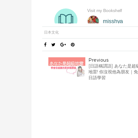
日本文化
Previous
[日語稱謂語] あなた是超
地雷! 你沒視他為朋友｜
日語學習