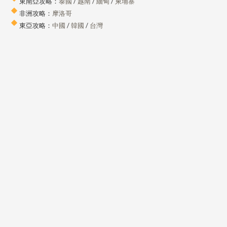
東南亞攻略：
泰國
/
越南
/
緬甸
/
柬埔寨
非洲攻略：
摩洛哥
東亞攻略：
中國
/
韓國
/
台灣