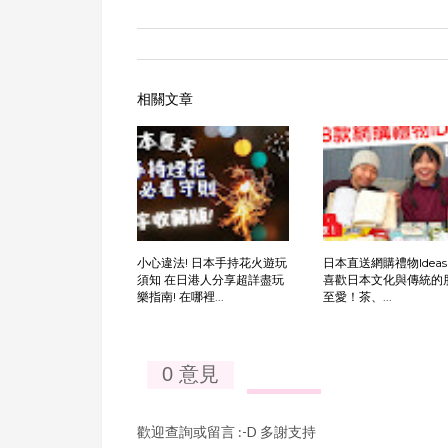
相關文章
小心違法! 日本手持花火遊玩
日本直送網購禮物Ideas 
須知 在日港人分享超詳盡玩
喜歡日本文化與傳統的
樂指南! 在哪裡...
至愛！茶、...
0 意見
歡迎查詢或留言 :-D 多謝支持