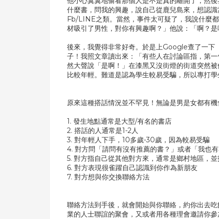
他小心翼翼地偷看那個人是不是真的離開了，然後
什麼書，問我的興趣，說自己從鹿兒島來，想認識
Fb/LINE之類。當然，事件太可疑了，我說什
材吸引了男性，對你有興趣啊？」他說：「啊？是
後來，我覺得非常好奇。於是上Google查了一
子！我照文章讀出來：「有些人在討論區指，第一
然大聲說「是啊！」在漆黑又沒街燈的街道突然被
比較年輕。難道是認為學生較易受騙，所以專打學
原來這種搭話情況並不罕見！無論是男是女都有機
1. 發生地點通常是大型/有名的書店
2. 搭話的人通常是1-2人
3. 對年輕人下手，10多歲-30歲，因為較易受騙
4. 對方問「請問有沒有推薦的書？」或者「我也
5. 對方指自己從其他對方來，通常是鄉村地區，
6. 對方表現很雀躍自己認識到你作為新朋友
7. 對方想與你交換聯絡方法
聯絡方法到手後，就會開始與你聯絡，約你出去吃
業的人士聯誼的聚會，又或者用各種理會邀請你參