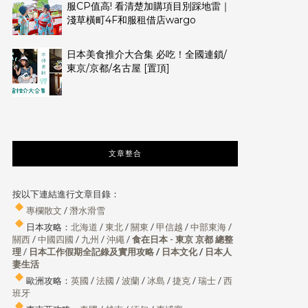
服CP值高! 看清楚加購項目別踩地雷｜
淺草橫町4F和服租借店wargo
日本美食推介大合集 必吃！全國連鎖/
東京/京都/名古屋 [置頂]
文章整合
按以下連結進行文章目錄：
專欄散文
/
潛水滑雪
日本攻略：
北海道
/
東北
/
關東
/
甲信越
/
中部東海
/
關西
/
中國四國
/
九州
/
沖繩
/
食在日本 - 東京 京都 總整
理
/
日本工作假期全記錄及實用攻略
/
日本文化
/
日本人
妻生活
歐洲攻略：
英國
/
法國
/
波蘭
/
冰島
/
捷克
/
瑞士
/
西
班牙