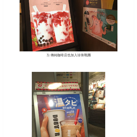
3) 傳純咖啡店也加入珍珠戰團