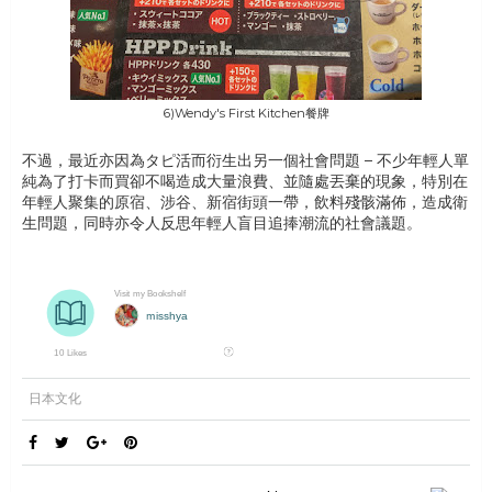
6)Wendy's First Kitchen餐牌
不過，最近亦因為タピ活而衍生出另一個社會問題 – 不少年輕人單
純為了打卡而買卻不喝造成大量浪費、並隨處丟棄的現象，特別在
年輕人聚集的原宿、涉谷、新宿街頭一帶，飲料殘骸滿佈，造成衛
生問題，同時亦令人反思年輕人盲目追捧潮流的社會議題。
日本文化