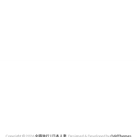
Copyright ©
2026
全職旅行 | 日本人妻.
Designed & Developed by
OddThemes