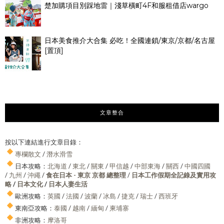
楚加購項目別踩地雷｜淺草橫町4F和服租借店wargo
日本美食推介大合集 必吃！全國連鎖/東京/京都/名古屋
[置頂]
文章整合
按以下連結進行文章目錄：
專欄散文
/
潛水滑雪
日本攻略：
北海道
/
東北
/
關東
/
甲信越
/
中部東海
/
關西
/
中國四國
/
九州
/
沖繩
/
食在日本 - 東京 京都 總整理
/
日本工作假期全記錄及實用攻
略
/
日本文化
/
日本人妻生活
歐洲攻略：
英國
/
法國
/
波蘭
/
冰島
/
捷克
/
瑞士
/
西班牙
東南亞攻略：
泰國
/
越南
/
緬甸
/
柬埔寨
非洲攻略：
摩洛哥