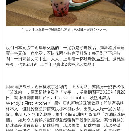
1) 人人手上拿着一杯珍珠飲品逛街，已成日本街頭文化之一。
說到日本潮流中近年最火熱的，一定就是珍珠飲品，瘋狂程度至連
買一杯貢茶、春水堂，不惜花兩小時也要排隊！每天到了下課時
間，一街亮麗女高中生，人人手上拿着一杯珍珠飲品逛街。據日經
報導，估算2019年上半年已賣出2億杯珍珠飲品！
因着這股風潮，近日橫濱京急線的「上大岡站」亦搖身一變改名做
「珍珠站」，原因是站名發音「食字」，活動期間至2020年1月26
日。就連傳統咖啡店如Starbucks、Doutor、漢堡連鎖店
Wendy's First Kitchen、果汁店也新增珍珠類飲品！即使產品格
格不入，但對於整體銷情來說卻不能缺少。更教人大吃一驚的是，
近日連AEON也加入戰團，推出又鹹又甜的神奇產品「醬油珍珠飯
糰」，如此令人費解的配搭卻竟然獲得部份網民喜愛。其他有趣的
珍珠產品還有很多：珍珠冷麵、珍珠雪條、珍珠布甸、珍珠飛碟、