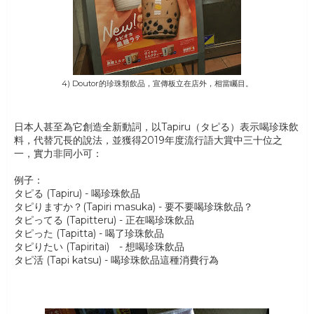
4) Doutor的珍珠類飲品，宣傳板立在店外，相當矚目。
日本人甚至為它創造全新動詞，以Tapiru（タピる）表示喝珍珠飲
料，代替冗長的說法，並獲得2019年度流行語大賞中三十位之
一，實力非同小可：
例子：
タピる (Tapiru) - 喝珍珠飲品
タピりますか？(Tapiri masuka) - 要不要喝珍珠飲品？
タピってる (Tapitteru) - 正在喝珍珠飲品
タピった (Tapitta) - 喝了珍珠飲品
タピりたい (Tapiritai) - 想喝珍珠飲品
タピ活 (Tapi katsu) - 喝珍珠飲品這種消費行為