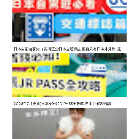
[日本自駕遊要知!!] 認清這些日本交通標誌 部份只有日本才見到! 還...
(2026年7月更新)日本40張JR PASS全攻略 自由行省錢必讀！...