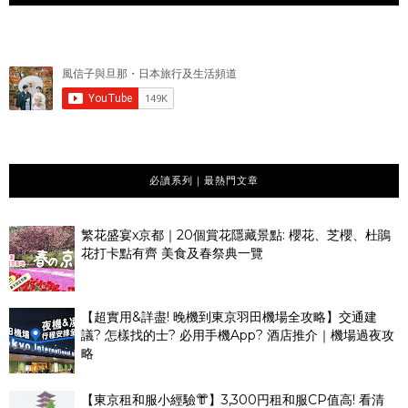
必讀系列｜最熱門文章
繁花盛宴x京都｜20個賞花隱藏景點: 櫻花、芝櫻、杜鵑
花打卡點有齊 美食及春祭典一覽
【超實用&詳盡! 晚機到東京羽田機場全攻略】交通建
議? 怎樣找的士? 必用手機App? 酒店推介｜機場過夜攻
略
【東京租和服小經驗👘】3,300円租和服CP值高! 看清