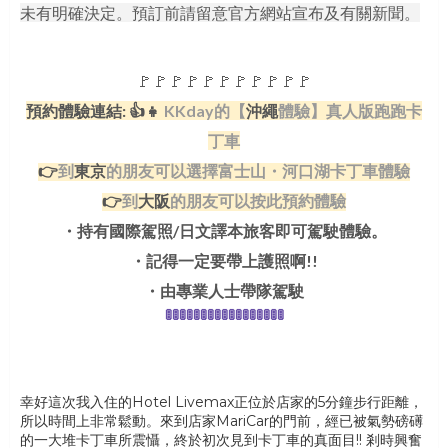
未有明確決定。預訂前請留意官方網站宣布及有關新聞。
🚩🚩🚩🚩🚩🚩🚩🚩🚩🚩🚩
預約體驗連結: 👍👧
KKday的【
沖繩
體驗】真人版跑跑卡
丁車
👉
到
東京
的朋友可以選擇富士山・河口湖卡丁車體驗
👉
到
大阪
的朋友可以按此預約體驗
・持有國際駕照/日文譯本旅客即可駕駛體驗。
・記得一定要帶上護照啊!!
・由專業人士帶隊駕駛
🚦🚦🚦🚦🚦🚦🚦🚦🚦🚦🚦
🚦🚦
🚦🚦
🚦🚦
幸好這次我入住的Hotel Livemax正位於店家的5分鐘步行距離，
所以時間上非常鬆動。來到店家MariCar的門前，經已被氣勢磅礡
的一大堆卡丁車所震懾，終於初次見到卡丁車的真面目!! 剎時興奮