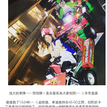
強大的車隊~~~ 而領隊一直在最長為大家拍照~~ :-) 非常盡責
最後跑了1.5小時~~ :-) 超刺激。車速維持在45-50之間，但對於卡
丁車來說已經挺快了。特別是經過一些輕微突出或者渠蓋路段時，