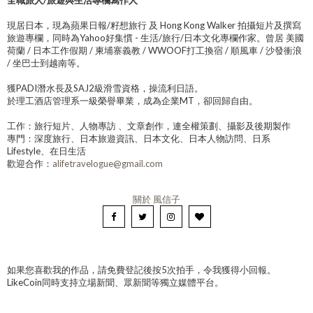
全職旅人/旅遊與生活專欄寫作人
現居日本，現為蘋果日報/籽想旅行 及 Hong Kong Walker 拍攝短片及撰寫
旅遊專欄，同時為Yahoo好集慣 - 生活/旅行/日本文化專欄作家。曾居 美國
荷蘭 / 日本工作假期 / 柬埔寨義教 / WWOOF打工換宿 / 順風車 / 沙發衝浪
/ 坐巴士到越南等。
獲PADI潛水長及SAJ2級滑雪資格，操流利日語。
於理工酒店管理系一級榮譽畢業，成為企業MT，卻回歸自由。
工作：旅行短片、人物專訪 、文章創作，連全權策劃、攝影及後期製作
專門：深度旅行、日本旅遊資訊、日本文化、日本人物訪問、日系
Lifestyle、在日生活
歡迎合作：
alifetravelogue@gmail.com
關於 風信子
如果您喜歡我的作品，請免費登記後按5次拍手，令我獲得小回報。
LikeCoin同時支持立場新聞、眾新聞等獨立媒體平台。