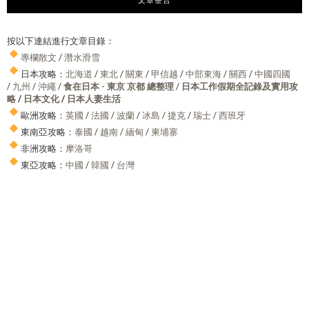
按以下連結進行文章目錄：
專欄散文
/
潛水滑雪
日本攻略：
北海道
/
東北
/
關東
/
甲信越
/
中部東海
/
關西
/
中國四國
/
九州
/
沖繩
/
食在日本 - 東京 京都 總整理
/
日本工作假期全記錄及實用攻
略
/
日本文化
/
日本人妻生活
歐洲攻略：
英國
/
法國
/
波蘭
/
冰島
/
捷克
/
瑞士
/
西班牙
東南亞攻略：
泰國
/
越南
/
緬甸
/
柬埔寨
非洲攻略：
摩洛哥
東亞攻略：
中國
/
韓國
/
台灣