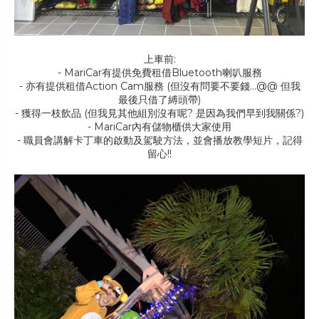
上車前:
- MariCar有提供免費租借Bluetooth喇叭服務
- 亦有提供租借Action Cam服務 (但沒有問要不要錢...@@ 但我
最後只借了縛頭帶)
- 獲得一枝飲品 (但我見其他組別沒有呢? 是因為我們早到我關係?)
- MariCar內有儲物櫃供大家使用
- 職員會講解卡丁車的啟動及駕駛方法，並會播放教學短片，記得
留心!!