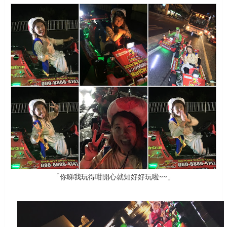
「你睇我玩得咁開心就知好好玩啦~~」