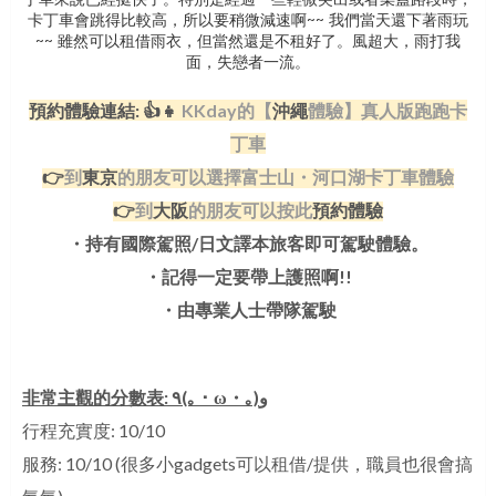
卡丁車會跳得比較高，所以要稍微減速啊~~ 我們當天還下著雨玩
~~ 雖然可以租借雨衣，但當然還是不租好了。風超大，雨打我
面，失戀者一流。
預約體驗連結: 👍👧
KKday的【
沖繩
體驗】真人版跑跑卡
丁車
👉
到
東京
的朋友可以選擇富士山・河口湖卡丁車體驗
👉
到
大阪
的朋友可以按此
預約體驗
・持有國際駕照/日文譯本旅客即可駕駛體驗。
・記得一定要帶上護照啊!!
・由專業人士帶隊駕駛
非常主觀的分數表:
٩(｡・ω・｡) و
行程充實度: 10/10
服務: 10/10 (很多小gadgets可以租借/提供，職員也很會搞