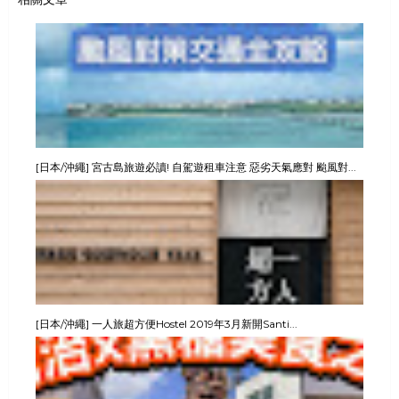
[日本/沖繩] 宮古島旅遊必讀! 自駕遊租車注意 惡劣天氣應對 颱風對...
[日本/沖繩] 一人旅超方便Hostel 2019年3月新開Santi...