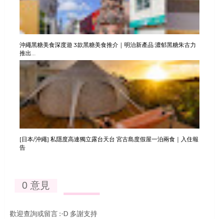
沖繩黑糖美食深度遊 3款黑糖美食推介｜明治新產品:濃郁黑糖朱古力
推出...
[日本/沖繩] 私隱度高連獨立露台天台 宮古島度假屋一泊兩食｜入住報
告
0 意見
歡迎查詢或留言 :-D 多謝支持