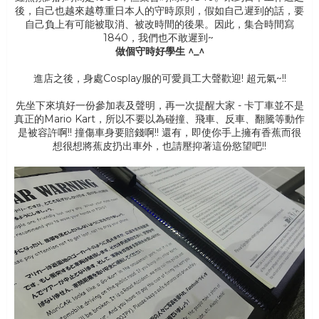
後，自己也越來越尊重日本人的守時原則，假如自己遲到的話，要
自己負上有可能被取消、被改時間的後果。因此，集合時間寫
1840，我們也不敢遲到~
做個守時好學生 ^_^
進店之後，身處Cosplay服的可愛員工大聲歡迎! 超元氣~!!
先坐下來填好一份參加表及聲明，再一次提醒大家 - 卡丁車並不是
真正的Mario Kart，所以不要以為碰撞、飛車、反車、翻騰等動作
是被容許啊!! 撞傷車身要賠錢啊!! 還有，即使你手上擁有香蕉而很
想很想將蕉皮扔出車外，也請壓抑著這份慾望吧!!