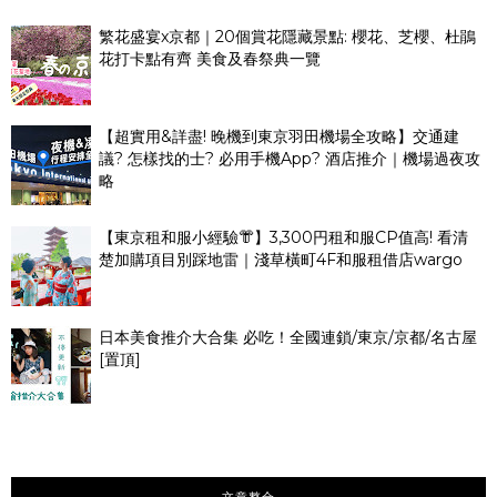
繁花盛宴x京都｜20個賞花隱藏景點: 櫻花、芝櫻、杜鵑
花打卡點有齊 美食及春祭典一覽
【超實用&詳盡! 晚機到東京羽田機場全攻略】交通建
議? 怎樣找的士? 必用手機App? 酒店推介｜機場過夜攻
略
【東京租和服小經驗👘】3,300円租和服CP值高! 看清
楚加購項目別踩地雷｜淺草橫町4F和服租借店wargo
日本美食推介大合集 必吃！全國連鎖/東京/京都/名古屋
[置頂]
文章整合