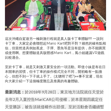
這次沖繩自駕遊另一極刺激行程就是真人版卡丁車體驗!!!!! 一說到
卡丁車，大家定必會聯想起Mario Kart吧對不對？雖然的確有點相
似，但當然道具例如蕉皮、子彈、墨魚等是沒有提供，亦不能購買
或使用啊。想要體驗道具版體感Mario Kart，風小姐建議VR遊戲
比較適合。
至於卡丁車，就是又刺激又要安全的一項活動。即使小妹是有在日
本開車的習慣，但卡丁車的操作模式完全不同，開初略有一點擔
心，但想不到一下子就上手了。(太聰明了吧?)👀事不宜遲，現在
向大家介紹一下這個極度難忘及推薦的有趣體驗。
最新消息：
於2018年9月28日，東京地方法院就任天堂於
去年2月入稟控告MariCAR公司侵權，於本星期四裁定任
天堂勝訴，被告須就侵權作出賠償。至於活動會否繼續暫