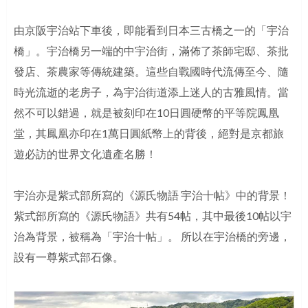
由京阪宇治站下車後，即能看到日本三古橋之一的「宇治
橋」。宇治橋另一端的中宇治街，滿佈了茶師宅邸、茶批
發店、茶農家等傳統建築。這些自戰國時代流傳至今、隨
時光流逝的老房子，為宇治街道添上迷人的古雅風情。當
然不可以錯過，就是被刻印在10日圓硬幣的平等院鳳凰
堂，其鳳凰亦印在1萬日圓紙幣上的背後，絕對是京都旅
遊必訪的世界文化遺產名勝！
宇治亦是紫式部所寫的《源氏物語 宇治十帖》中的背景！
紫式部所寫的《源氏物語》共有54帖，其中最後10帖以宇
治為背景，被稱為「宇治十帖」。 所以在宇治橋的旁邊，
設有一尊紫式部石像。