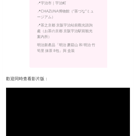
📍宇治市｜宇治町
📍CHAZUNA博物館（“茶づな”ミュ
ージアム）
📍茶之京都 京阪宇治站前觀光諮詢
處（お茶の京都 京阪宇治駅前観光
案内所）
明治新產品「明治 蘑菇山 和 明治 竹
筍里 抹茶 8包」與 盒裝
歡迎同時查看影片版：