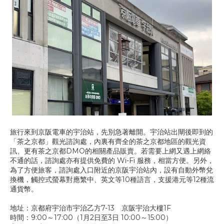
旅行來到京阪電車的宇治站，先別急著離開。宇治站出閘後即到的
「茶之京都」觀光諮詢處，內裏有齊全的茶之京都地區的觀光資
訊、更有茶之京都DMO的相關產品販賣。若需要上網又遇上網絡
不通的話，諮詢處亦有提供免費的 Wi-Fi 服務，相當方便。另外，
為了方便旅客，諮詢處入口附近的京阪宇治站內，設有自動外幣兌
換機，觸控式螢幕對應繁中、英文等10種語言，支援港元等12種流
通貨幣。
地址：京都府宇治市宇治乙方7-13 京阪宇治大樓1F
時間：9:00～17:00（1月2日至3日 10:00～15:00）