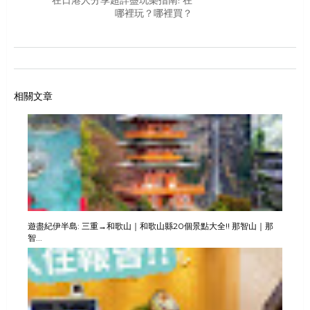
哪裡玩？哪裡買？
相關文章
遊盡紀伊半島: 三重→和歌山｜和歌山縣20個景點大全!! 那智山｜那
智...