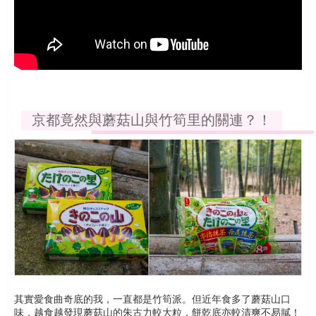
京都竟然與蘑菇山與竹筍里的關連？！
其實愛食曲奇底的我，一直都是竹筍派。但近年食多了蘑菇山口
味，越食越發現蘑菇山的朱古力較大粒，餅乾底亦較清爽不易膩！