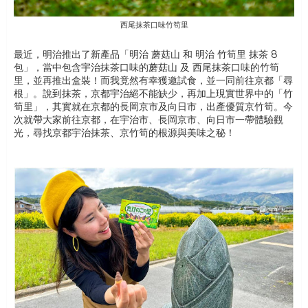
西尾抹茶口味竹筍里
最近，明治推出了新產品「明治 蘑菇山 和 明治 竹筍里 抹茶 8
包」，當中包含宇治抹茶口味的蘑菇山 及 西尾抹茶口味的竹筍
里，並再推出盒裝！而我竟然有幸獲邀試食，並一同前往京都「尋
根」。說到抹茶，京都宇治絕不能缺少，再加上現實世界中的「竹
筍里」，其實就在京都的長岡京市及向日市，出產優質京竹筍。今
次就帶大家前往京都，在宇治市、長岡京市、向日市一帶體驗觀
光，尋找京都宇治抹茶、京竹筍的根源與美味之秘！