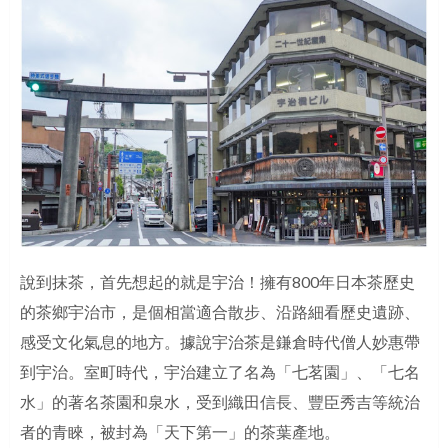
說到抹茶，首先想起的就是宇治！擁有800年日本茶歷史
的茶鄉宇治市，是個相當適合散步、沿路細看歷史遺跡、
感受文化氣息的地方。據說宇治茶是鎌倉時代僧人妙惠帶
到宇治。室町時代，宇治建立了名為「七茗園」、「七名
水」的著名茶園和泉水，受到織田信長、豐臣秀吉等統治
者的青睞，被封為「天下第一」的茶葉產地。