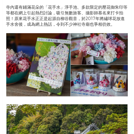
寺內還有鋪滿花朵的「花手水」淨手池、多款限定的壓花御朱印等
等都在網上引起熱烈討論，吸引無數旅客、攝影師慕名來打卡拍
照！原來花手水正正是起源自柳谷觀音，於2017年將繡球花放進
手水舍後，成為網上熱話，令到不少神社寺廟也爭相彷效。