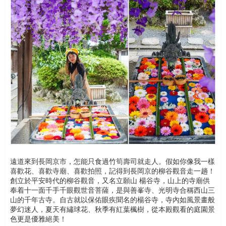
遠道來到長岡京市，怎能只食過竹筍壽司就走人。假如你像我一樣
喜歡花、喜歡寺廟、喜歡拍照，記得到長岡京的柳谷觀音走一趟！
創立於平安時代的柳谷觀音，又名立願山 楊谷寺，山上的寺廟供
奉着十一面千手千眼觀世音菩薩，是與善峯寺、光明寺合稱西山三
山的千年古寺。自古就以保佑眼疾聞名的楊谷寺，寺內如風景畫般
夢幻迷人，夏天有繡球花、秋季有紅葉楓樹，從本殿觀看的庭園景
色更是優雅絕美！