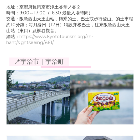
地址：京都府長岡京市浄土谷堂ノ谷２
時間：9:00～17:00（16:30 最後入場時間）
交通：阪急西山天王山站，轉乘的士、巴士或步行登山。的士車程
約10分鐘；每月緣日（17日）特設穿梭巴士，往來阪急西山天王
山站（東口）及柳谷觀音。
網站：
https://www.kyototourism.org/zh-
hant/sightseeing/861/
📍宇治市｜宇治町