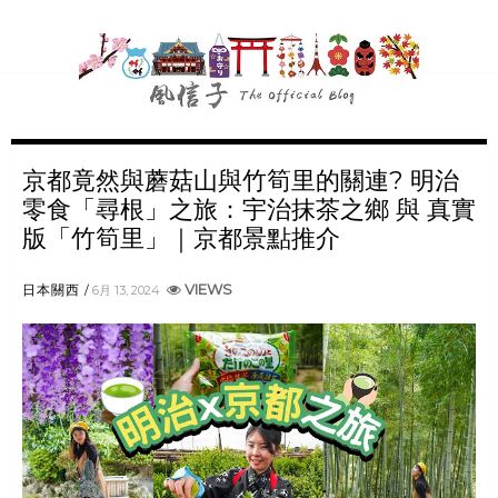
京都竟然與蘑菇山與竹筍里的關連? 明治
零食「尋根」之旅：宇治抹茶之鄉 與 真實
版「竹筍里」｜京都景點推介
VIEWS
日本關西
6月 13, 2024