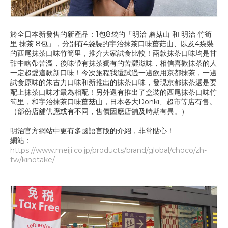
於全日本新發售的新產品：1包8袋的「明治 蘑菇山 和 明治 竹筍
里 抹茶 8包」，分別有4袋裝的宇治抹茶口味蘑菇山、以及4袋裝
的西尾抹茶口味竹筍里，推介大家試食比較！兩款抹茶口味均是甘
甜中略帶苦澀，後味帶有抹茶獨有的苦澀滋味，相信喜歡抺茶的人
一定超愛這款新口味！今次旅程我還試過一邊飲用京都抹茶，一邊
試食原味的朱古力口味和新推出的抹茶口味，發現京都抹茶還是要
配上抹茶口味才最為相配！另外還有推出了盒裝的西尾抹茶口味竹
筍里，和宇治抹茶口味蘑菇山，日本各大Donki、超市等店有售。
（部份店舖供應或有不同，售價因應店舖及時期有異。）
明治官方網站中更有多國語言版的介紹，非常貼心！
網站：
https://www.meiji.co.jp/products/brand/global/choco/zh-
tw/kinotake/