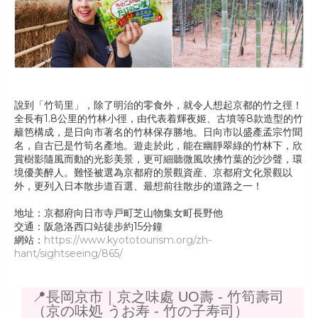
說到「竹筍里」，除了明治的零食外，就令人想起京都的竹之徑！
全長有1.8公里的竹林小徑，由代表着輝夜姬、古墳等8款造型的竹
籬笆構成，是日向市著名的竹林保存勝地。日向市以盛產孟宗竹聞
名，自古已是竹筍名產地。遊走於此，能在幽靜翠綠的竹林下，欣
賞樹影隨風而動的光影美景，更可細聽微風吹拂竹葉的沙沙聲，環
境優美醉人。難怪被選為京都府的景觀資産、京都府文化景觀以
外，更列入日本散步道百選、最想前往散步的道路之一！
地址：京都府向日市寺戸町芝山物集女町長野他
交通：阪急洛西口站徒步約15分鐘
網站：
https://www.kyototourism.org/zh-
hant/sightseeing/865/
📍長岡京市｜京之味處 UO壽 - 竹筍壽司
（京の味処 うお寿 - 竹の子寿司）