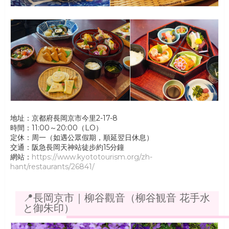
地址：京都府長岡京市今里2-17-8
時間：11:00～20:00（LO）
定休：周一（如遇公眾假期，順延翌日休息）
交通：阪急長岡天神站徒步約15分鐘
網站：
https://www.kyototourism.org/zh-
hant/restaurants/26841/
📍長岡京市｜柳谷觀音（柳谷観音 花手水
と御朱印）