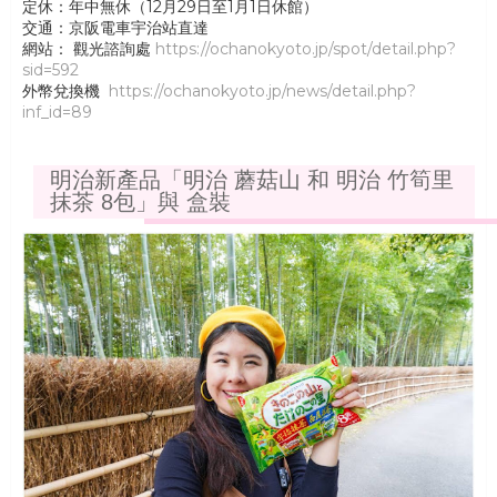
定休：年中無休（12月29日至1月1日休館）
交通：京阪電車宇治站直達
網站： 觀光諮詢處
https://ochanokyoto.jp/spot/detail.php?
sid=592
外幣兌換機
https://ochanokyoto.jp/news/detail.php?
inf_id=89
明治新產品「明治 蘑菇山 和 明治 竹筍里
抹茶 8包」與 盒裝