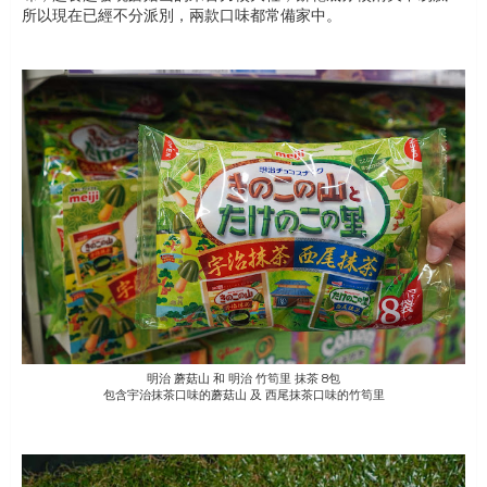
所以現在已經不分派別，兩款口味都常備家中。
明治 蘑菇山 和 明治 竹筍里 抹茶 8包
包含宇治抹茶口味的蘑菇山 及 西尾抹茶口味的竹筍里