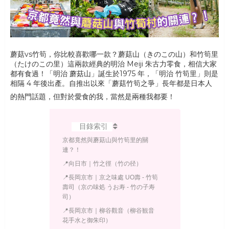
蘑菇vs竹筍，你比較喜歡哪一款？蘑菇山（きのこの山）和竹筍里
（たけのこの里）這兩款經典的明治 Meiji 朱古力零食，相信大家
都有食過！「明治 蘑菇山」誕生於1975 年，「明治 竹筍里」則是
相隔 4 年後出產。自推出以來「蘑菇竹筍之爭」長年都是日本人
的熱門話題，但對於愛食的我，當然是兩種我都要！
目錄索引
京都竟然與蘑菇山與竹筍里的關
連？！
📍向日市｜竹之徑（竹の径）
📍長岡京市｜京之味處 UO壽 - 竹筍
壽司（京の味処 うお寿 - 竹の子寿
司）
📍長岡京市｜柳谷觀音（柳谷観音
花手水と御朱印）