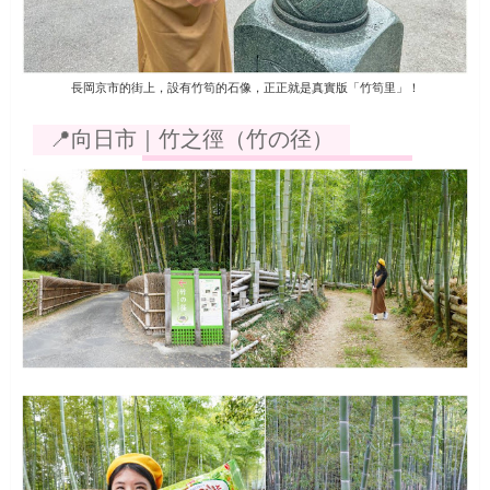
長岡京市的街上，設有竹筍的石像，正正就是真實版「竹筍里」！
📍向日市｜竹之徑（竹の径）