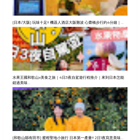
[日本/大阪] 玩味十足!! 機器人酒店大阪難波 心齋橋步行約4分鐘｜...
水果王國和歌山x美食之旅｜4日3夜自駕遊行程推介｜來到日本怎能
錯過美味...
[和歌山縣有田市] 蜜柑聖地小旅行 日本第一產量!! 2日1夜寫意美味...