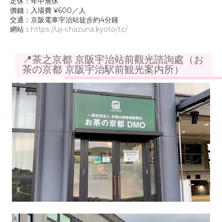
定休：年中無休
價錢：入場費 ¥600／人
交通：京阪電車宇治站徒步約4分鐘
網站：
https://uji-chazuna.kyoto/tc/
📍茶之京都 京阪宇治站前觀光諮詢處（お
茶の京都 京阪宇治駅前観光案内所）