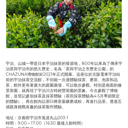
宇治、山城一帶是日本宇治抹茶的發源地，800年以來為了傳承宇
治茶與宇治市的悠久歷史，名為「茶與宇治之市歷史公園」的
CHAZUNA博物館於2021年正式開幕。這座位於京阪電車宇治站
前的宇治抹茶交流館，不但能一次過體驗採茶、磨茶、泡茶和品
茶，館外更有著廣大的庭園廣場，可以散步參觀。特別是南面的修
景茶園，就再現了宇治川古時經營茶園的景象。今次參觀了博物
館，並登記參加抹茶及採茶體驗（茶田採茶體驗為4-5月季節限定
的體驗）。再在館內以茶臼將茶葉碾磨成粉，再進行品茶。透過五
感親身挑戰有趣的抹茶製作體驗。
地址：京都府宇治市菟道丸山203-1
時間：9:00～17:00（16:30 最後入館時間）