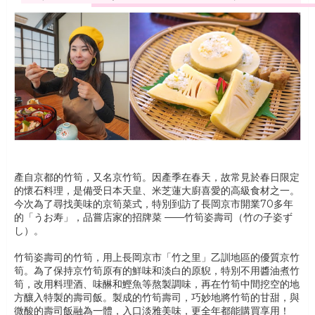
產自京都的竹筍，又名京竹筍。因產季在春天，故常見於春日限定
的懷石料理，是備受日本天皇、米芝蓮大廚喜愛的高級食材之一。
今次為了尋找美味的京筍菜式，特別到訪了長岡京市開業70多年
的「うお寿」，品嘗店家的招牌菜 ——竹筍姿壽司（竹の子姿ず
し）。
竹筍姿壽司的竹筍，用上長岡京市「竹之里」乙訓地區的優質京竹
筍。為了保持京竹筍原有的鮮味和淡白的原貎，特別不用醬油煮竹
筍，改用料理酒、味醂和鰹魚等熬製調味，再在竹筍中間挖空的地
方釀入特製的壽司飯。製成的竹筍壽司，巧妙地將竹筍的甘甜，與
微酸的壽司飯融為一體，入口淡雅美味，更全年都能購買享用！