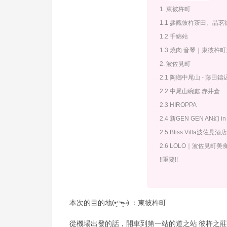
1. 東彼杵町
1.1 參觀彼杵茶田、品茗
1.2 千綿站
1.3 燒肉 音琴｜東彼杵
2. 波佐見町
2.1 陶鄉中尾山 - 藤田鑄
2.2 中尾山碗處 赤井倉
2.3 HIROPPA
2.4 新GEN GEN AN幻 i
2.5 Bliss Villa波
2.6 LOLO｜波佐見町美
!!重要!!
本次的目的地(•͈⌔•͈⑅) ：東彼杵町
從機場出發的話，開車到第一站的道之站 彼杵之莊