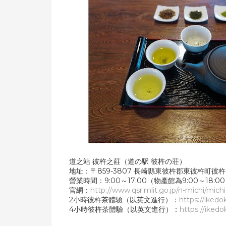
道之站 彼杵之莊（道の駅 彼杵の荘）
地址：〒859-3807 長崎縣東彼杵郡東彼杵町彼杵宿
營業時間：9:00～17:00（物產館為9:00～18:0
官網：
http://www.qsr.mlit.go.jp/n-michi/mic
2小時彼杵茶體驗（以英文進行）：
https://ikedo
4小時彼杵茶體驗（以英文進行）：
https://ikedo