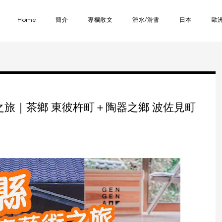
Home
簡介
專欄散文
潛水/滑雪
日本
歐
術之旅｜茶鄉 東彼杵町＋陶器之鄉 波佐見町