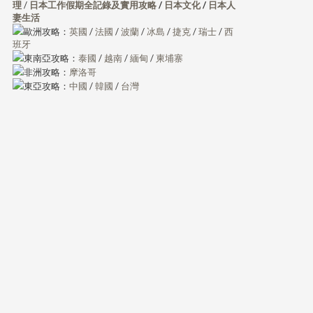
理
/
日本工作假期全記錄及實用攻略
/
日本文化
/
日本人
妻生活
歐洲攻略：
英國
/
法國
/
波蘭
/
冰島
/
捷克
/
瑞士
/
西
班牙
東南亞攻略：
泰國
/
越南
/
緬甸
/
柬埔寨
非洲攻略：
摩洛哥
東亞攻略：
中國
/
韓國
/
台灣