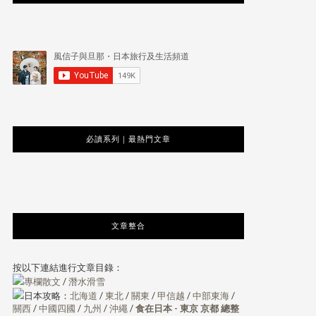
必讀系列｜最熱門文章
文章整合
按以下連結進行文章目錄：
專欄散文
/
潛水滑雪
日本攻略：
北海道
/
東北
/
關東
/
甲信越
/
中部東海
/
關西
/
中國四國
/
九州
/
沖繩
/
食在日本 - 東京 京都 總整