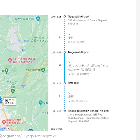
//goo.gl/maps/FEycqo8khKa8jhfG8