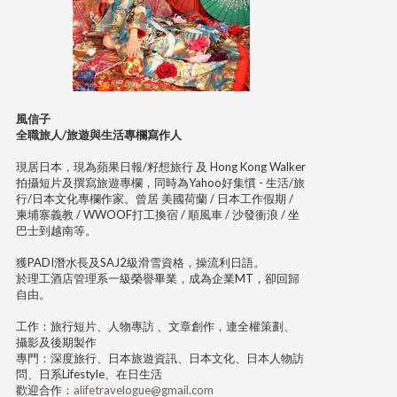
風信子
全職旅人/旅遊與生活專欄寫作人
現居日本，現為蘋果日報/籽想旅行 及 Hong Kong Walker
拍攝短片及撰寫旅遊專欄，同時為Yahoo好集慣 - 生活/旅
行/日本文化專欄作家。曾居 美國荷蘭 / 日本工作假期 /
柬埔寨義教 / WWOOF打工換宿 / 順風車 / 沙發衝浪 / 坐
巴士到越南等。
獲PADI潛水長及SAJ2級滑雪資格，操流利日語。
於理工酒店管理系一級榮譽畢業，成為企業MT，卻回歸
自由。
工作：旅行短片、人物專訪 、文章創作，連全權策劃、
攝影及後期製作
專門：深度旅行、日本旅遊資訊、日本文化、日本人物訪
問、日系Lifestyle、在日生活
歡迎合作：
alifetravelogue@gmail.com