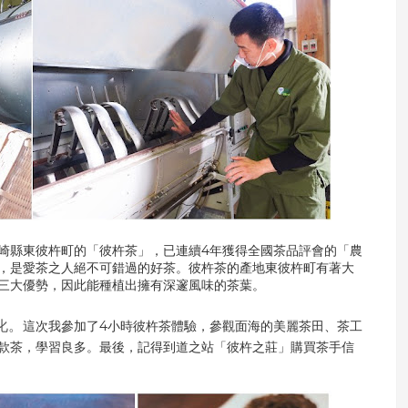
崎縣東彼杵町的「彼杵茶」，已連續4年獲得全國茶品評會的「農
，是愛茶之人絕不可錯過的好茶。彼杵茶的產地東彼杵町有著大
三大優勢，因此能種植出擁有深邃風味的茶葉。
化。
這次我參加了4小時彼杵茶體驗，參觀面海的美麗茶田、茶工
款茶，學習良多。最後，記得到道之站「彼杵之莊」購買茶手信