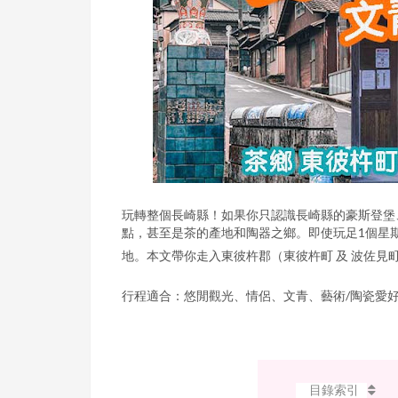
玩轉整個長崎縣！如果你只認識長崎縣的豪斯登堡
點，甚至是茶的產地和陶器之鄉。即使玩足1個星
地。本文帶你走入東彼杵郡（東彼杵町 及 波佐見
行程適合：悠閒觀光、情侶、文青、藝術/陶瓷愛
目錄索引