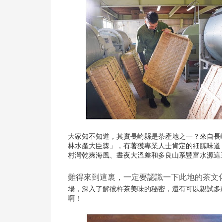
大家知不知道，其實長崎縣是茶產地之一？來自長
林水產大臣獎」，有著獲專業人士肯定的細膩味道
村灣乾爽海風、晝夜大溫差和多良山系豐富水源這
難得來到這裏，一定要認識一下此地的茶文
場，深入了解彼杵茶美味的秘密，還有可以親試多
啊！