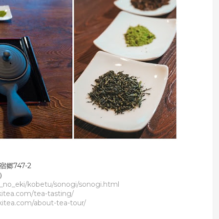
郷747-2
0）
hi_no_eki/kobetu/sonogi/sonogi.html
kitea.com/tea-tasting/
kitea.com/about-tea-tour/