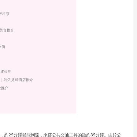
彼杵茶
町美食推介
込所
n 波佐見
佐見酒店｜波佐見町酒店推介
食推介
，約25分鐘就能到達，乘搭公共交通工具的話約35分鐘。由於公