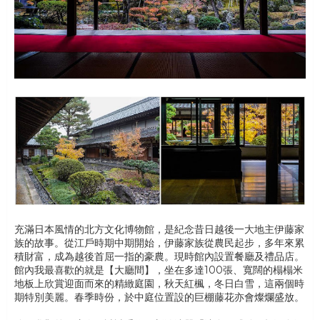
充滿日本風情的北方文化博物館，是紀念昔日越後一大地主伊藤家
族的故事。從江戶時期中期開始，伊藤家族從農民起步，多年來累
積財富，成為越後首屈一指的豪農。現時館內設置餐廳及禮品店。
館內我最喜歡的就是【大廳間】，坐在多達100張、寬闊的榻榻米
地板上欣賞迎面而來的精緻庭園，秋天紅楓，冬日白雪，這兩個時
期特別美麗。春季時份，於中庭位置設的巨棚藤花亦會燦爛盛放。