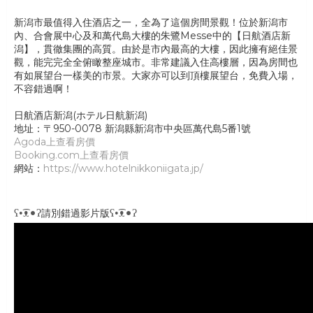
新潟市最值得入住酒店之一，全為了這個房間景觀！位於新潟市
內、合會展中心及和萬代島大樓的朱鷺Messe中的【日航酒店新
潟】，貫徹集團的高質。由於是市內最高的大樓，因此擁有絕佳景
觀，能完完全全俯瞰整座城市。非常建議入住高樓層，因為房間也
有如展望台一樣美的市景。大家亦可以到頂樓展望台，免費入場，
不容錯過啊！
日航酒店新潟(ホテル日航新潟)
地址：〒950-0078 新潟縣新潟市中央區萬代島5番1號
Agoda上查看房價
Booking.com上查看房價
網站：
https://www.hotelnikkoniigata.jp/
ʕ•͡ᴥ•ʔ
ʕ•͡ᴥ•ʔ
請別錯過影片版