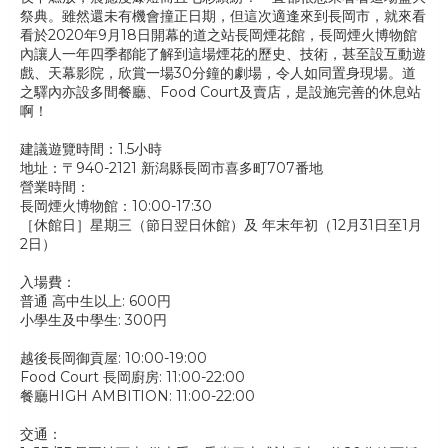
祭典。雖然還未有機會撞正日期，但這次適逢來到長岡市，就來看
看於2020年9月18日開幕的道之站長岡煙花館，長岡煙火博物館
內讓人一年四季都能了解到這場煙花的歷史、技術，甚至設互動遊
戲、天幕影院，欣賞一場30分鐘的劇場，令人如同置身現場。道
之驛內亦設多間餐廳、Food Court及賣店，是設施完善的休息站
啊！
建議遊覽時間：1.5小時
地址：〒940-2121 新潟縣長岡市喜多町707番地
營業時間：
長岡煙火博物館：10:00-17:30
［休館日］星期三（節日翌日休館）及 年末年初（12月31日至1月
2日）
入場費：
普通 高中生以上: 600円
小學生及中學生: 300円
越後長岡御貢屋: 10:00-19:00
Food Court 長岡廚房: 11:00-22:00
餐廳HIGH AMBITION: 11:00-22:00
交通：