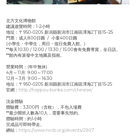
北方文化博物館
建議遊覽時間：1-2小時
地址：〒950-0205 新潟縣新潟市江南區澤海2丁目15−25
門票：成人800日圓 / 小童400日圓
(小學生・中學生，周日・假日免費入館。)
**每天10:30 / 12:00 / 13:30 / 15:00會有免費導賞，全日語。
**館內有派發中文地圖及指南。
營業時間：(年中無休)
4月～11月: 9:00～17:00
12月～3月: 9:00～16:30
地址：〒950-0205 新潟縣新潟市江南區澤海2丁目15-25
官網：
http://hoppou-bunka.com/chinese/
沈金體驗
體驗費：3,300円（含稅），不包入場費
**最少開班人數為10人，需要事先預約。
體驗時間：約1小時
完成品可即時帶走。
網站：
https://www.nvcb.or.jp/events/2907