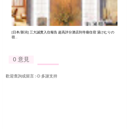
[日本/新潟] 三大誠實入住報告 超高評分酒店到寺廟住宿 湯けむりの
宿...
0 意見
歡迎查詢或留言 :-D 多謝支持