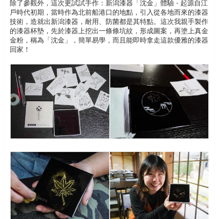
除了參觀外，這次更試試手作：新潟漆器「沈金」體驗 - 起源自江
戶時代初期，當時作為北前船港口的地點，引入從各地而來的漆器
技術，造就出新潟漆器，耐用、防菌都是其特點。這次我親手製作
的漆器杯墊，先於漆器上挖出一條條坑紋，形成圖案，再塗上真金
金粉，稱為「沈金」，簡單易學，而且能即時拿走這款優雅的漆器
回家！