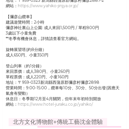
地址：〒959-0323 新潟縣西蒲原郡彌彦村彌彦2887-2
網站：
https://www.yahiko-jinjya.or.jp/
【彌彦山纜車】
建議遊覽時間：2小時
彌彦神社裏山上公園: 成人來回1,500円 / 單程800円
3歲以下小童免費
**冬季有機會休息，詳情請查看官方網站。
旋轉展望塔(約8分鐘）
成人650円、小童350円
登山列車（約1分鐘）
來回票價：成人380円、小童260円
單程票價：成人220円、小童160円
地址：〒959-0323新潟縣西蒲原郡彌彦村彌彦2898
營業時間：9:00-15:00，纜車每10分、30分、50分出發(因應天
氣會有變動）
休息日：冬季期12月至4月關閉，但年末年初特別開放
網站：
https://www.hotel-juraku.co.jp/yahiko/
北方文化博物館+傳統工藝沈金體驗