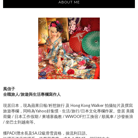
ABOUT ME
風信子
全職旅人/旅遊與生活專欄寫作人
現居日本，現為蘋果日報/籽想旅行 及 Hong Kong Walker 拍攝短片及撰寫
旅遊專欄，同時為Yahoo好集慣 - 生活/旅行/日本文化專欄作家。曾居 美國
荷蘭 / 日本工作假期 / 柬埔寨義教 / WWOOF打工換宿 / 順風車 / 沙發衝浪
/ 坐巴士到越南等。
獲PADI潛水長及SAJ2級滑雪資格，操流利日語。