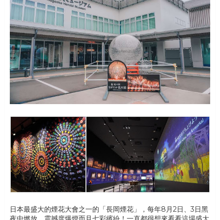
日本最盛大的煙花大會之一的「長岡煙花」，每年8月2日、3日黑
夜中燃放，震撼度爆燈而且七彩繽紛！一直都很想來看看這場盛大