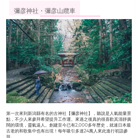
彌彦神社・彌彦山纜車
第一次來到新潟縣有名的古神社【彌彦神社】，聽說是人氣能量景
點，不少人來參拜希望提升工作運。來過之後真的很喜歡其清靜廣
闊的環境，靈氣逼人。創建至今已有2,000多年歷史，就連日本最
古老的和歌集中也有出現！每年吸引多達24萬人來此進行初詣參
拜。