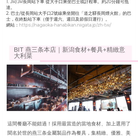
1. JR/JR長岡站下車 從大手口乘坐巴士或計程車。約20分鐘可抵
達。
2. 巴士/從長岡站大手口2號線乘坐開往「道之驛長岡煙火館」的巴
士，在終點站下車（僅于週六、週日及節假日運行）。
網站：
https://nagaoka-hanabikan.niigata.jp/zh-tw/
BIT 燕三条本店｜新潟食材+餐具+精緻意
大利菜
這間餐廳不能錯過！採用最當造的當地食材、加上選用了
聞名於世的燕三条金屬製品作為餐具，集精緻、優雅、美