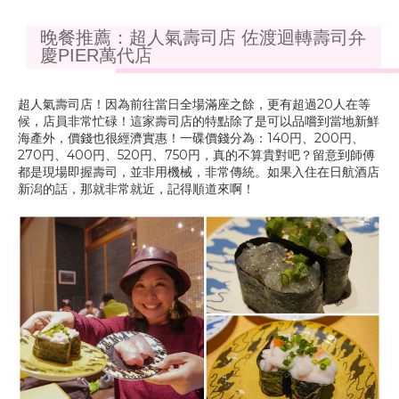
晚餐推薦：超人氣壽司店 佐渡迴轉壽司弁
慶PIER萬代店
超人氣壽司店！因為前往當日全場滿座之餘，更有超過20人在等
候，店員非常忙碌！這家壽司店的特點除了是可以品嚐到當地新鮮
海產外，價錢也很經濟實惠！一碟價錢分為：140円、200円、
270円、400円、520円、750円，真的不算貴對吧？留意到師傅
都是現場即握壽司，並非用機械，非常傳統。如果入住在日航酒店
新潟的話，那就非常就近，記得順道來啊！