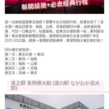
想一次旅程認識東北地區？那麼今次介紹的行程，就適合你了！這
次我一連走訪新潟、福島、山形、宮城四縣5日4夜，由於彼此相
連，可以一口氣去勻，玩盡旅程。從東京出發的第一站，來到新潟
縣！每次來都有新開的景點，值得前往的地方太多太精彩!! 本文
2021-2022版，經典＋新開的景點都有，希望幫助大家計劃行程！
5日4夜行程安排：
第一天：東京出發 -> 新潟
第二天：新潟 -> 福島
第三天：福島 -> 山形
第四天：山形 -> 宮城
第五天：宮城 -> 東京
道之驛 長岡煙火館 (道の駅 ながおか花火
館)