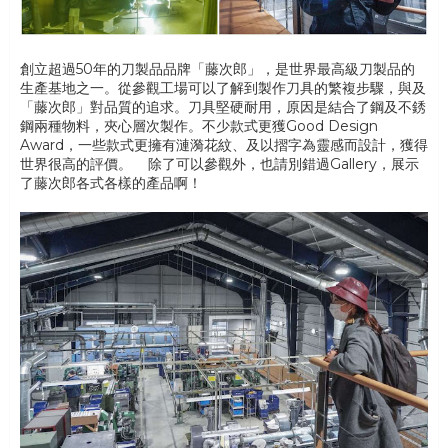
創立超過50年的刀製品品牌「藤次郎」，是世界最高級刀製品的
生產基地之一。從參觀工場可以了解到製作刀具的繁複步驟，與及
「藤次郎」對品質的追求。刀具堅硬耐用，原因是結合了鋼及不銹
鋼兩種物料，夾心層次製作。不少款式更獲Good Design
Award，一些款式更擁有漣漪花紋、及以摺字為靈感而設計，獲得
世界很高的評價。 除了可以參觀外，也請別錯過Gallery，展示
了藤次郎各式各樣的產品啊！