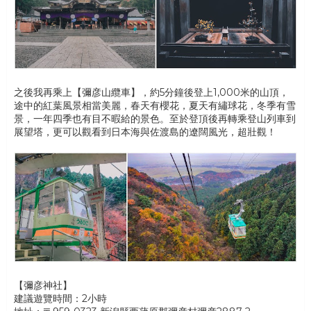
之後我再乘上【彌彦山纜車】，約5分鐘後登上1,000米的山頂，
途中的紅葉風景相當美麗，春天有櫻花，夏天有繡球花，冬季有雪
景，一年四季也有目不暇給的景色。至於登頂後再轉乘登山列車到
展望塔，更可以觀看到日本海與佐渡島的遼闊風光，超壯觀！
【彌彦神社】
建議遊覽時間：2小時