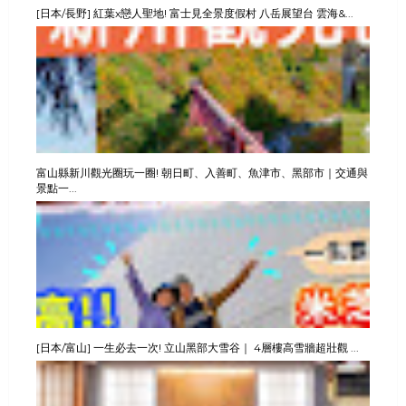
[日本/長野] 紅葉x戀人聖地! 富士見全景度假村 八岳展望台 雲海&...
富山縣新川觀光圈玩一圈! 朝日町、入善町、魚津市、黑部市｜交通與
景點一...
[日本/富山] 一生必去一次! 立山黑部大雪谷｜ 4層樓高雪牆超壯觀 ...