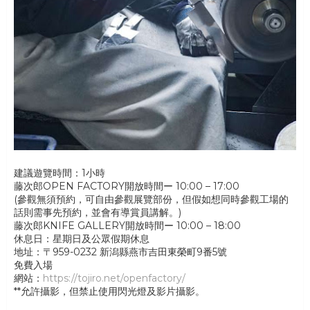
建議遊覽時間：1小時
藤次郎OPEN FACTORY開放時間ー 10:00 – 17:00
(參觀無須預約，可自由參觀展覽部份，但假如想同時參觀工場的
話則需事先預約，並會有導賞員講解。)
藤次郎KNIFE GALLERY開放時間ー 10:00 – 18:00
休息日：星期日及公眾假期休息
地址：〒959-0232 新潟縣燕市吉田東榮町9番5號
免費入場
網站：
https://tojiro.net/openfactory/
**允許攝影，但禁止使用閃光燈及影片攝影。