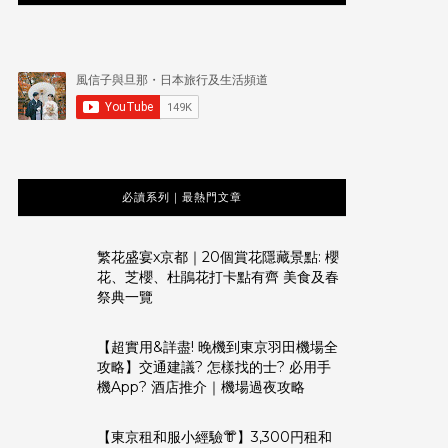
必讀系列｜最熱門文章
繁花盛宴x京都｜20個賞花隱藏景點: 櫻
花、芝櫻、杜鵑花打卡點有齊 美食及春
祭典一覽
【超實用&詳盡! 晚機到東京羽田機場全
攻略】交通建議? 怎樣找的士? 必用手
機App? 酒店推介｜機場過夜攻略
【東京租和服小經驗👘】3,300円租和