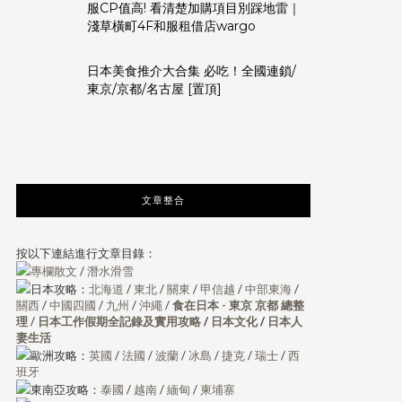
服CP值高! 看清楚加購項目別踩地雷｜
淺草橫町4F和服租借店wargo
日本美食推介大合集 必吃！全國連鎖/
東京/京都/名古屋 [置頂]
文章整合
按以下連結進行文章目錄：
專欄散文
/
潛水滑雪
日本攻略：
北海道
/
東北
/
關東
/
甲信越
/
中部東海
/
關西
/
中國四國
/
九州
/
沖繩
/
食在日本 - 東京 京都 總整
理
/
日本工作假期全記錄及實用攻略
/
日本文化
/
日本人
妻生活
歐洲攻略：
英國
/
法國
/
波蘭
/
冰島
/
捷克
/
瑞士
/
西
班牙
東南亞攻略：
泰國
/
越南
/
緬甸
/
柬埔寨