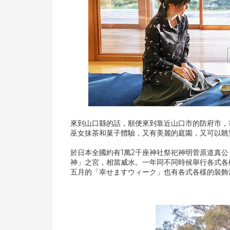
來到山口縣的話，順便來到靠近山口市的防府市，
巫女抹茶和菓子體驗，又有美麗的庭園，又可以眺
於日本全國約有1萬2千座神社祭祀神明菅原道真
神」之宮，相當威水。一年同不同時候舉行各式各
五月的「幸せますウィーク」也有各式各樣的裝飾