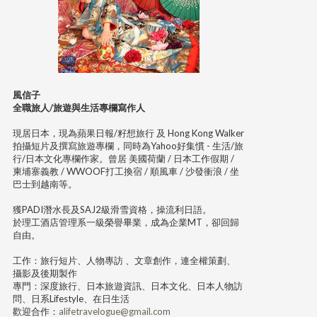
風信子
全職旅人/旅遊與生活專欄寫作人
現居日本，現為蘋果日報/籽想旅行 及 Hong Kong Walker
拍攝短片及撰寫旅遊專欄，同時為Yahoo好集慣 - 生活/旅
行/日本文化專欄作家。曾居 美國荷蘭 / 日本工作假期 /
柬埔寨義教 / WWOOF打工換宿 / 順風車 / 沙發衝浪 / 坐
巴士到越南等。
獲PADI潛水長及SAJ2級滑雪資格，操流利日語。
於理工酒店管理系一級榮譽畢業，成為企業MT，卻回歸
自由。
工作：旅行短片、人物專訪 、文章創作，連全權策劃、
攝影及後期製作
專門：深度旅行、日本旅遊資訊、日本文化、日本人物訪
問、日系Lifestyle、在日生活
歡迎合作：
alifetravelogue@gmail.com