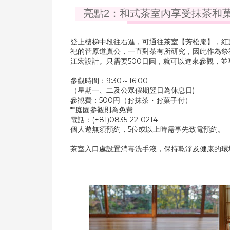
亮點2：和式茶室內享受抹茶和菓
登上樓梯中段往右進，可通往茶室【芳松庵】，紅
祀的菅原道真公，一直對茶有所研究，因此作為祭
江宏設計。只需要500日圓，就可以進來參觀，
參觀時間：9:30～16:00
（星期一、二及公眾假期翌日為休息日)
參観費：500円（お抹茶・お菓子付）
**庭園參觀則為免費
電話：(+81)0835-22-0214
個人遊無須預約，5位或以上時需事先致電預約。
茶室入口處設置消毒洗手液，保持乾淨及健康的環