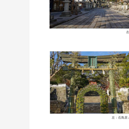
左
左：石鳥居 