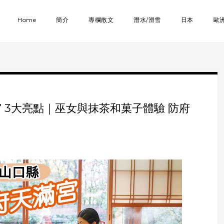
Home
簡介
專欄散文
潛水/滑雪
日本
歐
宮 3大亮點｜巫女與抹茶和菓子體驗 防府