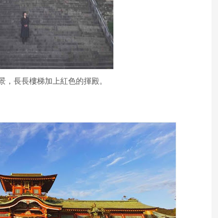
景，長長樓梯加上紅色的揮殿。