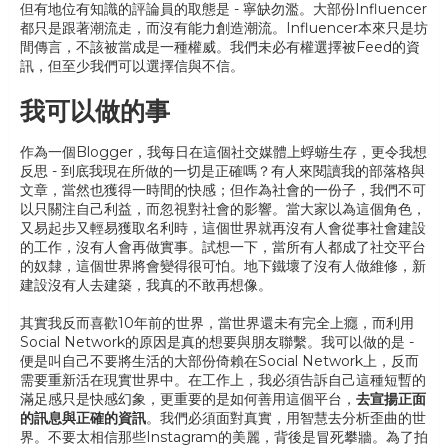
但有地位有知識的評論員的取態是 - 寧缺勿濫。大部份Influencer
都只是跟著潮流走，而沒有能力創造潮流。Influencer本來只是坊
間傳言，不該被當成是一種權威。我們未必有權選擇被Feed的資
訊，但至少我們可以選擇信與不信。
我可以做的事
作為一個Blogger，我每日在這個社交媒體上蜉蝣生存，更令我想
反思 - 到底我現在所做的一切是正確嗎？有人來閱讀我的部落格與
文章，當然也獲得一時間的快感；但作為社會的一份子，我們不可
以只關注自己利益，而忽視對社會的影響。當大家以為這個角色，
又易起步又輕易獲取名利時，這個世界就再沒有人會從事社會建設
的工作，沒有人會再做實事。試想一下，當所有人都成了社交平台
的奴隸，這個世界將會變得很可怕。地下鐵壞了沒有人做維修，新
建設沒有人去建築，我真的不敢再想像。
其實我反而喜歡10年前的世界，當世界還未有完全上癮，而利用
Social Network的原因是真的想要與朋友聯繫。我可以做的是 -
便是叫自己不要將生活的大部份倚賴在Social Network上，反而
需要重新活在現實世界中。在工作上，我必須告訴自己這種短暫的
滿足感只是快感幻象，更重要的是如何善用這個平台，
去宣揚正面
的訊息與正確的資訊
。我們必須面對真實，用智慧去分析歪曲的世
界。不要太相信那些Instagram的美麗，背後是冒死攀牆。為了拍