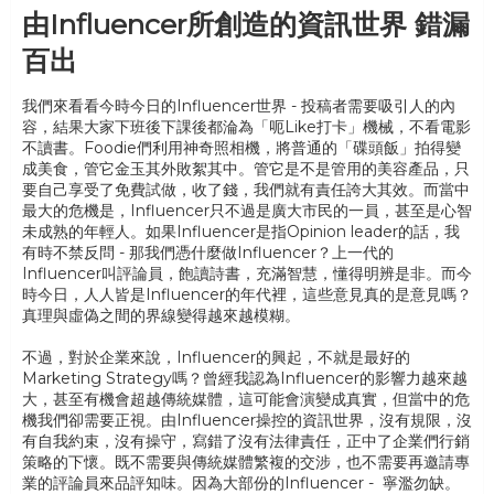
由Influencer所創造的資訊世界 錯漏
百出
我們來看看今時今日的Influencer世界 - 投稿者需要吸引人的內
容，結果大家下班後下課後都淪為「呃Like打卡」機械，不看電影
不讀書。Foodie們利用神奇照相機，將普通的「碟頭飯」拍得變
成美食，管它金玉其外敗絮其中。管它是不是管用的美容產品，只
要自己享受了免費試做，收了錢，我們就有責任誇大其效。而當中
最大的危機是，Influencer只不過是廣大市民的一員，甚至是心智
未成熟的年輕人。如果Influencer是指Opinion leader的話，我
有時不禁反問 - 那我們憑什麼做Influencer？上一代的
Influencer叫評論員，飽讀詩書，充滿智慧，懂得明辨是非。而今
時今日，人人皆是Influencer的年代裡，這些意見真的是意見嗎？
真理與虛偽之間的界線變得越來越模糊。
不過，對於企業來說，Influencer的興起，不就是最好的
Marketing Strategy嗎？曾經我認為Influencer的影響力越來越
大，甚至有機會超越傳統媒體，這可能會演變成真實，但當中的危
機我們卻需要正視。由Influencer操控的資訊世界，沒有規限，沒
有自我約束，沒有操守，寫錯了沒有法律責任，正中了企業們行銷
策略的下懷。既不需要與傳統媒體繁複的交涉，也不需要再邀請專
業的評論員來品評知味。因為大部份的Influencer - 寧濫勿缺。