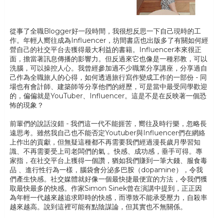
從事了全職Blogger好一段時間，我很想反思一下自己現時的工
作。年輕人嚮往成為Influencer，坊間書店也出版多了有關如何經
營自己的社交平台去獲得最大利益的書籍。Influencer本來很正
面，擔當著訊息傳播的影響力。但反過來它也像是一種邪教，可以
洗腦，可以操控人心。我曾經參加過不少職業分享講座，分享過自
己作為全職旅人的心得，如何透過旅行寫作變成工作的一部份 - 同
場也有會計師、建築師等分享他們的經歷，可是當中最受同學歡迎
的，偏偏就是YouTuber、Influencer。這是不是在反映著一個恐
怖的現象？
前輩們的說話沒錯 - 我們這一代不能捱苦，嚮往及時行樂，忽略長
遠思考。雖然我自己也不能否定Youtuber與Influencer們在網絡
上作出的貢獻，但無疑這種都不再需要我們經過漫長歲月學習知
識、不再需要受上司老闆們的氣 。快感、成功感，垂手可得。專
家指，在社交平台上獲得一個讚，猶如我們賺到一筆大錢、服食毒
品 、進行性行為一樣，腦袋會分泌多巴胺（dopamine），令我
們產生快感。社交媒體就好像一個最快捷最便宜的方法，令我們獲
取最快最多的快感。作家Simon Sinek曾在演講中提到，正正因
為年輕一代越來越追求即時的快感，而導致不能承受壓力，自殺率
越來越高。說到這裡可能有點陰謀論，但其實也不無關係。