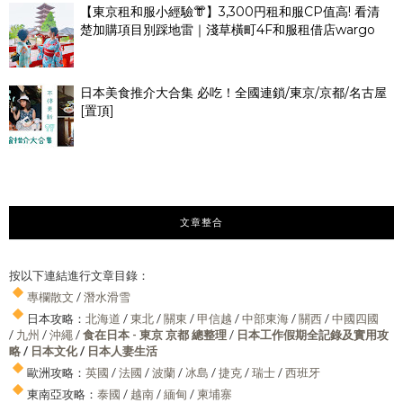
【東京租和服小經驗👘】3,300円租和服CP值高! 看清
楚加購項目別踩地雷｜淺草橫町4F和服租借店wargo
日本美食推介大合集 必吃！全國連鎖/東京/京都/名古屋
[置頂]
文章整合
按以下連結進行文章目錄：
專欄散文
/
潛水滑雪
日本攻略：
北海道
/
東北
/
關東
/
甲信越
/
中部東海
/
關西
/
中國四國
/
九州
/
沖繩
/
食在日本 - 東京 京都 總整理
/
日本工作假期全記錄及實用攻
略
/
日本文化
/
日本人妻生活
歐洲攻略：
英國
/
法國
/
波蘭
/
冰島
/
捷克
/
瑞士
/
西班牙
東南亞攻略：
泰國
/
越南
/
緬甸
/
柬埔寨