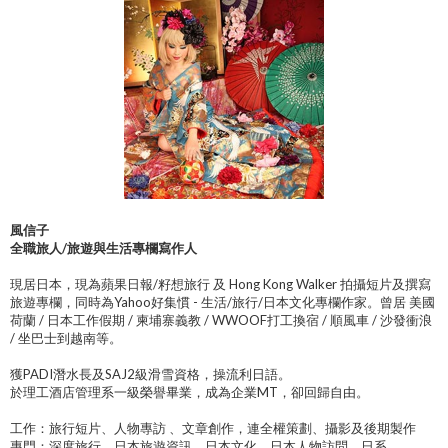
風信子
全職旅人/旅遊與生活專欄寫作人
現居日本，現為蘋果日報/籽想旅行 及 Hong Kong Walker 拍攝短片及撰寫
旅遊專欄，同時為Yahoo好集慣 - 生活/旅行/日本文化專欄作家。曾居 美國
荷蘭 / 日本工作假期 / 柬埔寨義教 / WWOOF打工換宿 / 順風車 / 沙發衝浪
/ 坐巴士到越南等。
獲PADI潛水長及SAJ2級滑雪資格，操流利日語。
於理工酒店管理系一級榮譽畢業，成為企業MT，卻回歸自由。
工作：旅行短片、人物專訪 、文章創作，連全權策劃、攝影及後期製作
專門：深度旅行、日本旅遊資訊、日本文化、日本人物訪問、日系