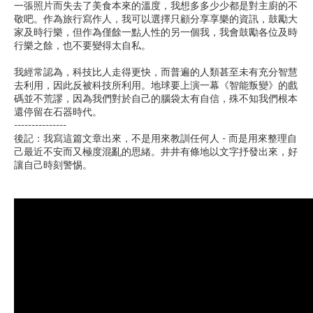
一張照片而失去了美食本來的溫度，我想多多少少都是對主廚的不
敬吧。作為旅行寫作人，我可以選擇只顧分享享樂的資訊，鼓勵大
家及時行樂，但作為僅餘一點人性的另一個我，我會鼓勵各位及時
行樂之餘，也不要變得太自私。
我經常認為，科技比人走得更快，而普遍的人類甚至未有充分智慧
去利用，因此反被科技所利用。地球要上演一幕《智能叛變》的戲
碼並不荒謬，因為我們對於自己的腦袋太有自信，殊不知我們根本
還停留在石器時代。
---------------
後記：我寫這篇文章出來，不是用來教訓任何人 - 而是用來整理自
己最近不安而又極度混亂的思緒。井井有條地以文字抒發出來，好
讓自己時刻警惕。