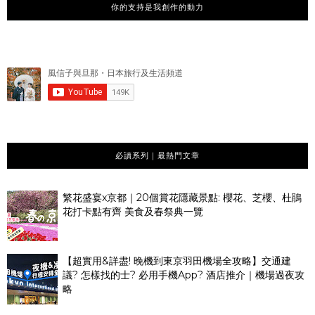
你的支持是我創作的動力
必讀系列｜最熱門文章
繁花盛宴x京都｜20個賞花隱藏景點: 櫻花、芝櫻、杜鵑
花打卡點有齊 美食及春祭典一覽
【超實用&詳盡! 晚機到東京羽田機場全攻略】交通建
議? 怎樣找的士? 必用手機App? 酒店推介｜機場過夜攻
略