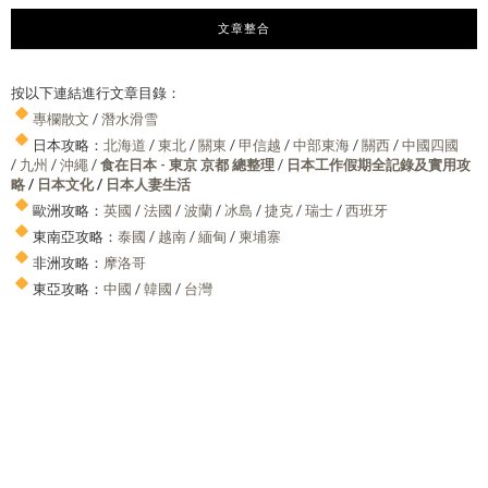
文章整合
按以下連結進行文章目錄：
專欄散文
/
潛水滑雪
日本攻略：
北海道
/
東北
/
關東
/
甲信越
/
中部東海
/
關西
/
中國四國
/
九州
/
沖繩
/
食在日本 - 東京 京都 總整理
/
日本工作假期全記錄及實用攻
略
/
日本文化
/
日本人妻生活
歐洲攻略：
英國
/
法國
/
波蘭
/
冰島
/
捷克
/
瑞士
/
西班牙
東南亞攻略：
泰國
/
越南
/
緬甸
/
柬埔寨
非洲攻略：
摩洛哥
東亞攻略：
中國
/
韓國
/
台灣