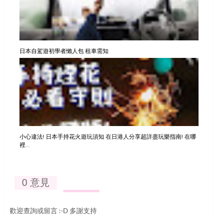
日本自駕遊初學者懶人包 租車需知
小心違法! 日本手持花火遊玩須知 在日港人分享超詳盡玩樂指南! 在哪
裡...
0 意見
歡迎查詢或留言 :-D 多謝支持