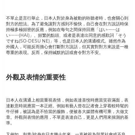
不單止是言行舉止，日本人對於身為被動的聆聽者時，也會關心到
對方的想法。為了避免讓對方感到不愉快，自己會在對方說話時保
持極多極頻密的反應，例如在每句之間保持回應「はい⋯⋯は
い⋯⋯(HAI)」、頻繁的點頭、或者是表達出同意的感歎詞「そう
ですね(SO-DESU NE)」等，也是日本人的溝通模式。雖然作為
外國人，可能反而擔心會打斷對方說話，但其實對對方來說是一種
尊重的表現。反而，保持緘默的話或會令對方不安。
外觀及表情的重要性
日本人在溝通上相當重視表情，例如表達喜悅時應當笑容滿面，表
達歉意時就應當一本正經。例如有藝人曾在記者會上穿着較時髦的
牛仔褲，被認為是不恰當的服飾，便被各大媒體有機可乘，大做文
章。外觀與表情的應用，不單是表達自己，更是人們用來揣測的基
準。
又例如，刺青/紋身在日本幾十年來，一直被視為與黑社會或不良