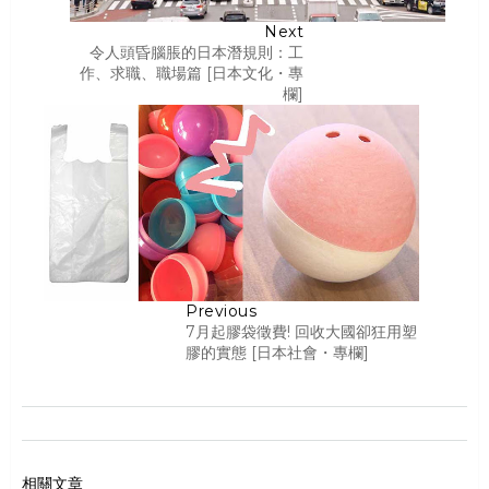
Next
令人頭昏腦脹的日本潛規則：工
作、求職、職場篇 [日本文化・專
欄]
Previous
7月起膠袋徵費! 回收大國卻狂用塑
膠的實態 [日本社會・專欄]
相關文章