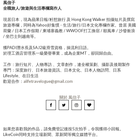
風信子
全職旅人/旅遊與生活專欄寫作人
現居日本，現為蘋果日報/籽想旅行 及 Hong Kong Walker 拍攝短片及撰寫
旅遊專欄，同時為Yahoo好集慣 - 生活/旅行/日本文化專欄作家。曾居 美國
荷蘭 / 日本工作假期 / 柬埔寨義教 / WWOOF打工換宿 / 順風車 / 沙發衝浪
/ 坐巴士到越南等。
獲PADI潛水長及SAJ2級滑雪資格，操流利日語。
於理工酒店管理系一級榮譽畢業，成為企業MT，卻回歸自由。
工作：旅行短片、人物專訪 、文章創作，連全權策劃、攝影及後期製作
專門：深度旅行、日本旅遊資訊、日本文化、日本人物訪問、日系
Lifestyle、在日生活
歡迎合作：
alifetravelogue@gmail.com
關於 風信子
如果您喜歡我的作品，請免費登記後按5次拍手，令我獲得小回報。
LikeCoin同時支持立場新聞、眾新聞等獨立媒體平台。