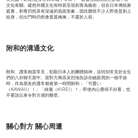
文化有關。縱然外國文化有時甚至視刺青為藝術，但在日本傳統家
庭裏，刺青仍然具有深遠的負面形象，因此難怪不少人即使是刺上
紋身，但出門時仍然會遮遮掩掩，不露於人前。
附和的溝通文化
附和、讚美相當常見，彰顯日本人的團體精神，這特別常見於女生
們的八卦聊天當中。當對方興高采烈地告訴你她新買的一個手袋
時，作為朋友的通常都會第一時間附和：「可愛い
（KAWAII）！」「綺麗（KIREI）！」即使內心覺得不好看，也
不要說出來令對方感到難受。
關心對方 關心周遭