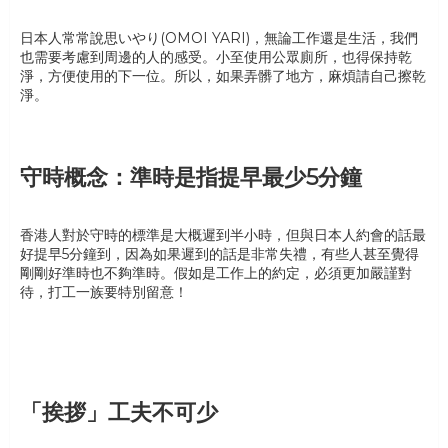
日本人常常說思いやり(OMOI YARI)，無論工作還是生活，我們
也需要考慮到周邊的人的感受。小至使用公眾廁所，也得保持乾
淨，方便使用的下一位。所以，如果弄髒了地方，麻煩請自己擦乾
淨。
守時概念：準時是指提早最少5分鐘
香港人對於守時的標準是大概遲到半小時，但與日本人約會的話最
好提早5分鐘到，因為如果遲到的話是非常失禮，有些人甚至覺得
剛剛好準時也不夠準時。假如是工作上的約定，必須更加嚴謹對
待，打工一族要特別留意！
「挨拶」工夫不可少