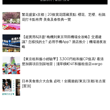
繁花盛宴x京都｜20個賞花隱藏景點: 櫻花、芝櫻、杜鵑
花打卡點有齊 美食及春祭典一覽
【超實用&詳盡! 晚機到東京羽田機場全攻略】交通建
議? 怎樣找的士? 必用手機App? 酒店推介｜機場過夜攻
略
【東京租和服小經驗👘】3,300円租和服CP值高! 看清
楚加購項目別踩地雷｜淺草橫町4F和服租借店wargo
日本美食推介大合集 必吃！全國連鎖/東京/京都/名古屋
[置頂]