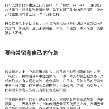
日本人對於日常生活上的打招呼，即「挨拶」(AISATSU) 的說話
非常重視，即使是到餐廳吃飯，為了向員工及食物表示感謝，吃飽
之後禮貌地向員工說一句「謝謝款待」。
辦公室書信上更是常見，由開首的祝福語到最尾總是不厭其煩向對
方說句「多謝您一直以來的照顧」等等。不過對日本人來說，真的
禮多人不怪。
要時常留意自己的行為
假如日本人不小心地阻礙到別人，通常會主動對周邊的陌生人說
「抱歉」。例如眼見單車迎面而來，不少日本人都會主動讓路，又
或者從後方有人趕急走路，也會讓路。在日本，留神自己的行為似
乎是一種習慣，特別在公眾範圍時，不論公園、道路、商場等，人
們亦經常留意自己有沒有對社會造成不便。
即使在家裏亦不代表可以妄顧他人，家居噪音亦是造成鄰里不滿的
原因之一。因此生活上，例如晚間盡量不要使用洗衣機、夜間盡量
保持低聲浪等的習慣，亦是相當重要的生活潛規則。