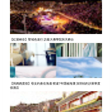
【紅屋峽谷】聖域色達行 訪最大佛學院與天葬台
【與媽媽度假】母女約會在海邊 暌違7年隱秘海灘 深圳桔釣沙萊華度
假酒店