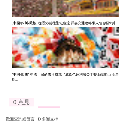
[中國/四川/藏族] 從香港前往聖域色達 詳盡交通攻略懶人包 [經深圳...
[中國/四川] 中國川藏的雪月風花（成都色達稻城亞丁樂山峨嵋山 兩星
期...
0 意見
歡迎查詢或留言 :-D 多謝支持