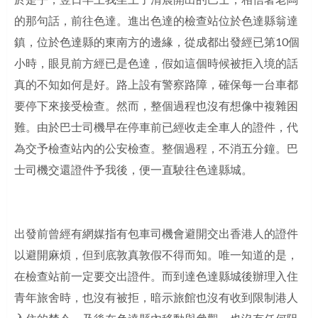
的那句話，前往色達。進出色達的檢查站位於色達縣翁達
鎮，位於色達縣的東南方的邊緣，從成都出發經已第10個
小時，眼見前方經已是色達，假如這個時候被拒入境的話
真的不知如何是好。路上設有警察路障，確保每一台車都
要停下來接受檢查。然而，整個過程也沒有想像中複雜困
難。由於巴士司機早在停車前已經收走全車人的證件，代
為交予檢查站內的公安檢查。整個過程，不消五分鐘。巴
士司機交還證件予我後，便一直駛往色達縣城。
出發前曾經有網媒指有包車司機會避開交出香港人的證件
以避開麻煩，但到底敦真敦假不得而知。唯一知道的是，
在檢查站前一定要交出證件。而到達色達縣城後辦理入住
青年旅舍時，也沒有被拒，暗示旅館也沒有收到限制港人