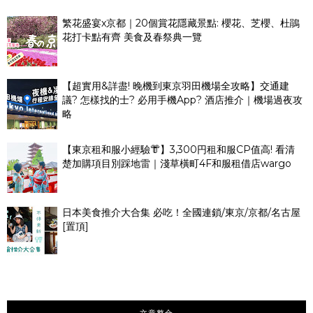
繁花盛宴x京都｜20個賞花隱藏景點: 櫻花、芝櫻、杜鵑
花打卡點有齊 美食及春祭典一覽
【超實用&詳盡! 晚機到東京羽田機場全攻略】交通建
議? 怎樣找的士? 必用手機App? 酒店推介｜機場過夜攻
略
【東京租和服小經驗👘】3,300円租和服CP值高! 看清
楚加購項目別踩地雷｜淺草橫町4F和服租借店wargo
日本美食推介大合集 必吃！全國連鎖/東京/京都/名古屋
[置頂]
文章整合