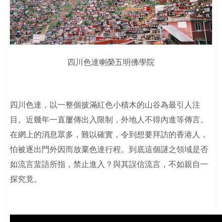
四川色達喇榮五明佛學院
四川色達，以一整個披滿紅色小積木的山谷為最引人注
目。近幾年一直屢傳出入限制，外地人不得內進等傳言。
在網上的消息眾多，難以確實，令到想要拜訪的香港人，
怕被逐出門外因而放棄色達行程。到底這個謎之領域是否
如流言蜚語所指，禁止進入？與其誤信流言，不如親自一
探究竟。