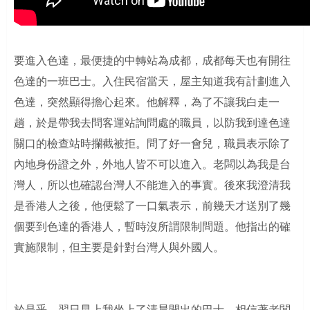
要進入色達，最便捷的中轉站為成都，成都每天也有開往
色達的一班巴士。入住民宿當天，屋主知道我有計劃進入
色達，突然顯得擔心起來。他解釋，為了不讓我白走一
趟，於是帶我去問客運站詢問處的職員，以防我到達色達
關口的檢查站時攔截被拒。問了好一會兒，職員表示除了
內地身份證之外，外地人皆不可以進入。老闆以為我是台
灣人，所以也確認台灣人不能進入的事實。後來我澄清我
是香港人之後，他便鬆了一口氣表示，前幾天才送別了幾
個要到色達的香港人，暫時沒所謂限制問題。他指出的確
實施限制，但主要是針對台灣人與外國人。
於是乎，翌日早上我坐上了清晨開出的巴士，相信著老闆