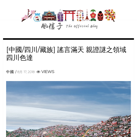
[中國/四川/藏族] 謠言滿天 親證謎之領域
四川色達
VIEWS
中國
8月 17, 2018