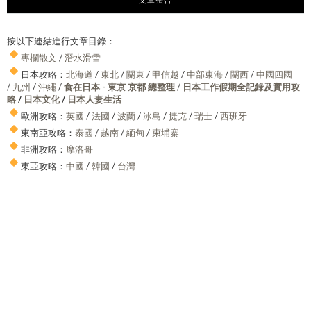
按以下連結進行文章目錄：
專欄散文
/
潛水滑雪
日本攻略：
北海道
/
東北
/
關東
/
甲信越
/
中部東海
/
關西
/
中國四國
/
九州
/
沖繩
/
食在日本 - 東京 京都 總整理
/
日本工作假期全記錄及實用攻
略
/
日本文化
/
日本人妻生活
歐洲攻略：
英國
/
法國
/
波蘭
/
冰島
/
捷克
/
瑞士
/
西班牙
東南亞攻略：
泰國
/
越南
/
緬甸
/
柬埔寨
非洲攻略：
摩洛哥
東亞攻略：
中國
/
韓國
/
台灣