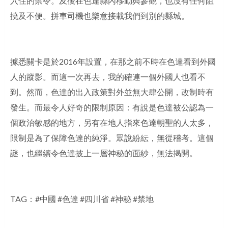
入住的禁令。及後在色達縣內移動與參觀，也沒有任何阻
撓及不便。拼車司機也樂意接載我們到別的縣城。
據悉關卡是於2016年設置，在那之前不時在色達看到外國
人的蹤影。而這一次再去，我的確連一個外國人也看不
到。然而，色達的出入政策對外並無大肆公開，改制時有
發生。而最令人好奇的限制原因：有說是色達被公認為一
個政治敏感的地方，另有在地人指來色達朝聖的人太多，
限制是為了保障色達的純淨。眾說紛紜，無從稽考。這個
謎，也繼續令色達披上一層神秘的面紗，無法揭開。
TAG：#中國 #色達 #四川省 #神秘 #禁地