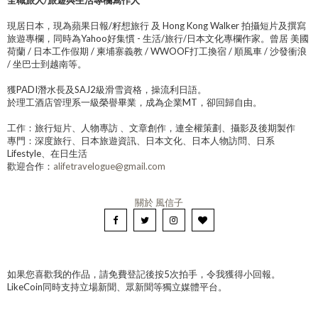
全職旅人/旅遊與生活專欄寫作人
現居日本，現為蘋果日報/籽想旅行 及 Hong Kong Walker 拍攝短片及撰寫
旅遊專欄，同時為Yahoo好集慣 - 生活/旅行/日本文化專欄作家。曾居 美國
荷蘭 / 日本工作假期 / 柬埔寨義教 / WWOOF打工換宿 / 順風車 / 沙發衝浪
/ 坐巴士到越南等。
獲PADI潛水長及SAJ2級滑雪資格，操流利日語。
於理工酒店管理系一級榮譽畢業，成為企業MT，卻回歸自由。
工作：旅行短片、人物專訪 、文章創作，連全權策劃、攝影及後期製作
專門：深度旅行、日本旅遊資訊、日本文化、日本人物訪問、日系
Lifestyle、在日生活
歡迎合作：
alifetravelogue@gmail.com
關於 風信子
如果您喜歡我的作品，請免費登記後按5次拍手，令我獲得小回報。
LikeCoin同時支持立場新聞、眾新聞等獨立媒體平台。