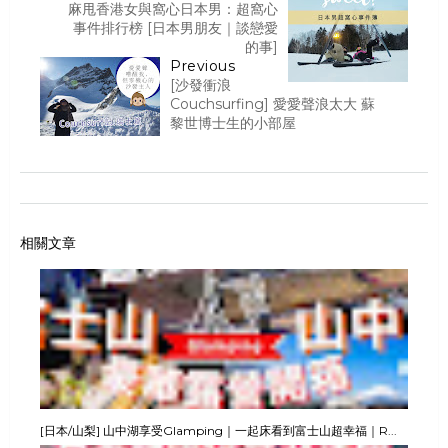
麻甩香港女與窩心日本男：超窩心
事件排行榜 [日本男朋友｜談戀愛
的事]
Previous
[沙發衝浪
Couchsurfing] 愛愛聲浪太大 蘇
黎世博士生的小部屋
相關文章
[日本/山梨] 山中湖享受Glamping｜一起床看到富士山超幸福｜R...