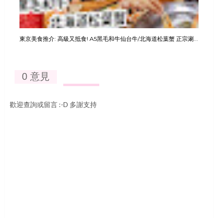
東京美食推介: 高級又抵食! A5黑毛和牛仙台牛/北海道松葉蟹 正宗涮...
0 意見
歡迎查詢或留言 :-D 多謝支持