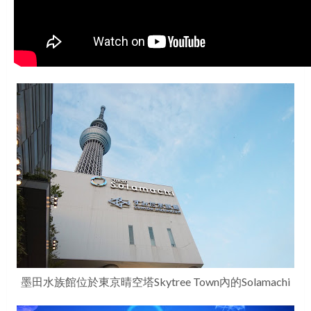
墨田水族館位於東京晴空塔Skytree Town內的Solamachi