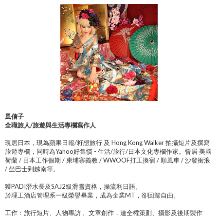
風信子
全職旅人/旅遊與生活專欄寫作人
現居日本，現為蘋果日報/籽想旅行 及 Hong Kong Walker 拍攝短片及撰寫
旅遊專欄，同時為Yahoo好集慣 - 生活/旅行/日本文化專欄作家。曾居 美國
荷蘭 / 日本工作假期 / 柬埔寨義教 / WWOOF打工換宿 / 順風車 / 沙發衝浪
/ 坐巴士到越南等。
獲PADI潛水長及SAJ2級滑雪資格，操流利日語。
於理工酒店管理系一級榮譽畢業，成為企業MT，卻回歸自由。
工作：旅行短片、人物專訪 、文章創作，連全權策劃、攝影及後期製作