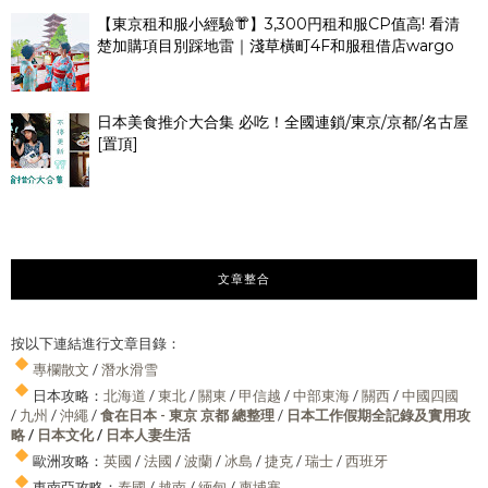
【東京租和服小經驗👘】3,300円租和服CP值高! 看清
楚加購項目別踩地雷｜淺草橫町4F和服租借店wargo
日本美食推介大合集 必吃！全國連鎖/東京/京都/名古屋
[置頂]
文章整合
按以下連結進行文章目錄：
專欄散文
/
潛水滑雪
日本攻略：
北海道
/
東北
/
關東
/
甲信越
/
中部東海
/
關西
/
中國四國
/
九州
/
沖繩
/
食在日本 - 東京 京都 總整理
/
日本工作假期全記錄及實用攻
略
/
日本文化
/
日本人妻生活
歐洲攻略：
英國
/
法國
/
波蘭
/
冰島
/
捷克
/
瑞士
/
西班牙
東南亞攻略：
泰國
/
越南
/
緬甸
/
柬埔寨