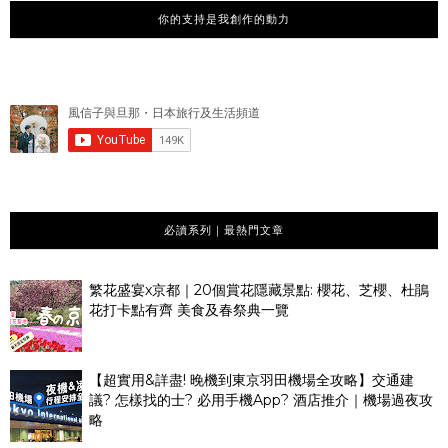
你的支持是我創作的動力
必讀系列｜最熱門文章
繁花盛宴x京都｜20個賞花隱藏景點: 櫻花、芝櫻、杜鵑
花打卡點有齊 美食及春祭典一覽
【超實用&詳盡! 晚機到東京羽田機場全攻略】交通建
議? 怎樣找的士? 必用手機App? 酒店推介｜機場過夜攻
略