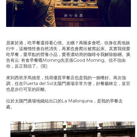
居家於港，吃早餐還得看心情。太睏？再睡多會吧... 但身在異地旅
行中，這種惰性會自然消失，再累也會爬出被窩起床。其實我很愛
吃早餐，愛早點的營養小品，愛香濃幼滑的咖啡令我解除餘睏。廣
告有云: 有食早餐嘅Morning先至係Good Morning。信不信由
你，反正我信了。(笑)
來到西班牙馬德里，找尋優質早餐店也是我的一個嗜好。再次強
調，住在Puerta del Sol太陽門廣場非常方便，好餐廳林立，皇宮
也是步行可至的距離。
位於太陽門廣場地鐵站出口的La Mallorquina，是我的早餐去
處。