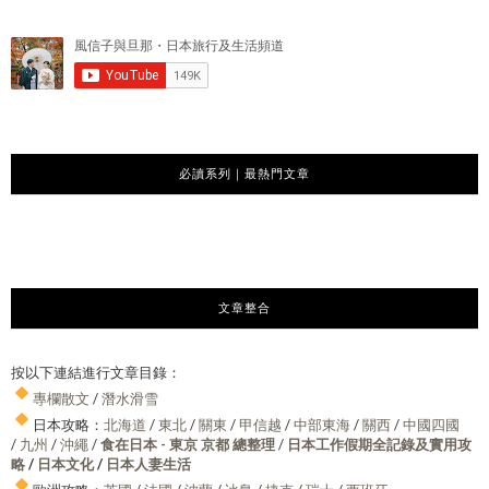
必讀系列｜最熱門文章
文章整合
按以下連結進行文章目錄：
專欄散文
/
潛水滑雪
日本攻略：
北海道
/
東北
/
關東
/
甲信越
/
中部東海
/
關西
/
中國四國
/
九州
/
沖繩
/
食在日本 - 東京 京都 總整理
/
日本工作假期全記錄及實用攻
略
/
日本文化
/
日本人妻生活