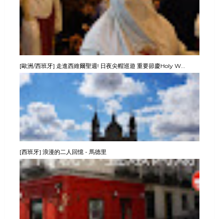
[歐洲/西班牙] 走進西維爾聖週! 日夜尖帽巡遊 重要節慶Holy W...
[西班牙] 浪漫的二人回憶 - 馬德里