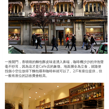
一推開門，香噴噴的麵包酥皮味道湧入鼻端，咖啡機沙沙的沖泡聲
毫不吵耳，因為這才是Cafe店的象徵。地面層全為立食，就隨便
找個小空位放得下麵包碟和咖啡杯就可以了。2/F有座位提供，但
一般有座位的話收費會較高。