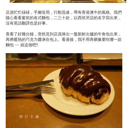
店員忙忙碌碌，手腳並用，行動迅速，帶有香港澳牛的風格。我們
隨心看看窗前的各式麵包，二三十款，以西班牙語的名字寫出來，
沒有英語翻譯也是好事。
查看了好幾分鐘，突然見到店員捧出一盤新鮮出爐的牛角包出來，
再將暖熱的巧克力醬淋在包上。看過後，我不用再猶豫要吃哪一款
麵包 --- 就這個吧!!