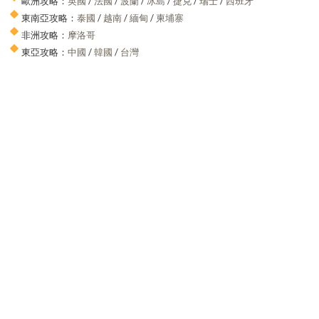
歐洲攻略：
英國
/
法國
/
波蘭
/
冰島
/
捷克
/
瑞士
/
西班牙
東南亞攻略：
泰國
/
越南
/
緬甸
/
柬埔寨
非洲攻略：
摩洛哥
東亞攻略：
中國
/
韓國
/
台灣