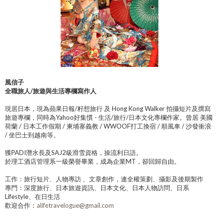
風信子
全職旅人/旅遊與生活專欄寫作人
現居日本，現為蘋果日報/籽想旅行 及 Hong Kong Walker 拍攝短片及撰寫
旅遊專欄，同時為Yahoo好集慣 - 生活/旅行/日本文化專欄作家。曾居 美國
荷蘭 / 日本工作假期 / 柬埔寨義教 / WWOOF打工換宿 / 順風車 / 沙發衝浪
/ 坐巴士到越南等。
獲PADI潛水長及SAJ2級滑雪資格，操流利日語。
於理工酒店管理系一級榮譽畢業，成為企業MT，卻回歸自由。
工作：旅行短片、人物專訪 、文章創作，連全權策劃、攝影及後期製作
專門：深度旅行、日本旅遊資訊、日本文化、日本人物訪問、日系
Lifestyle、在日生活
歡迎合作：
alifetravelogue@gmail.com