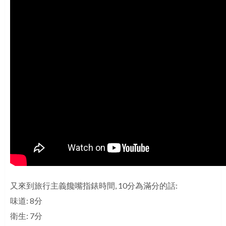
又來到旅行主義饞嘴指錶時間, 10分為滿分的話:
味道: 8分
衛生: 7分