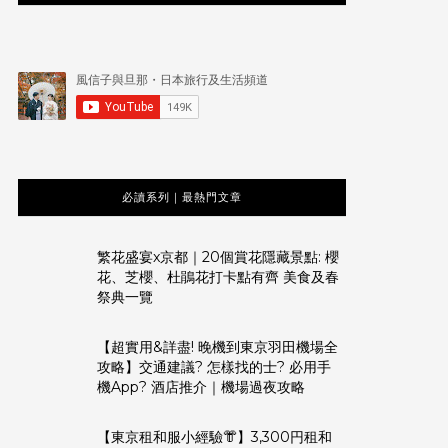
必讀系列｜最熱門文章
繁花盛宴x京都｜20個賞花隱藏景點: 櫻
花、芝櫻、杜鵑花打卡點有齊 美食及春
祭典一覽
【超實用&詳盡! 晚機到東京羽田機場全
攻略】交通建議? 怎樣找的士? 必用手
機App? 酒店推介｜機場過夜攻略
【東京租和服小經驗👘】3,300円租和