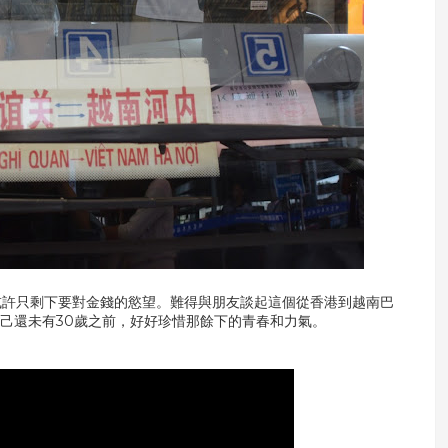
或許只剩下要對金錢的慾望。難得與朋友談起這個從香港到越南巴
己還未有30歲之前，好好珍惜那餘下的青春和力氣。