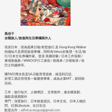
風信子
全職旅人/旅遊與生活專欄寫作人
現居日本，現為蘋果日報/籽想旅行 及 Hong Kong Walker
拍攝短片及撰寫旅遊專欄，同時為Yahoo好集慣 - 生活/旅
行/日本文化專欄作家。曾居 美國荷蘭 / 日本工作假期 /
柬埔寨義教 / WWOOF打工換宿 / 順風車 / 沙發衝浪 / 坐
巴士到越南等。
獲PADI潛水長及SAJ2級滑雪資格，操流利日語。
於理工酒店管理系一級榮譽畢業，成為企業MT，卻回歸
自由。
工作：旅行短片、人物專訪 、文章創作，連全權策劃、
攝影及後期製作
專門：深度旅行、日本旅遊資訊、日本文化、日本人物訪
問、日系Lifestyle、在日生活
歡迎合作：
alifetravelogue@gmail.com