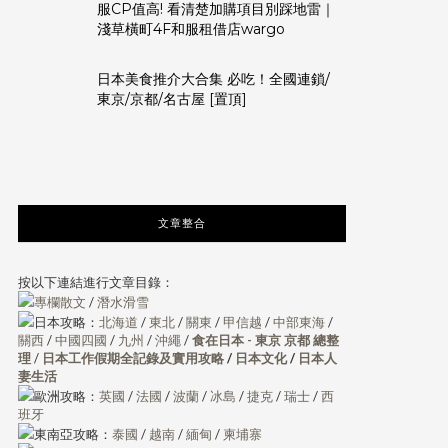
服CP值高! 看清楚加購項目別踩地雷｜
淺草橫町4F和服租借店wargo
日本美食推介大合集 必吃！全國連鎖/
東京/京都/名古屋 [置頂]
文章整合
按以下連結進行文章目錄：
專欄散文
/
潛水滑雪
日本攻略：
北海道
/
東北
/
關東
/
甲信越
/
中部東海
/
關西
/
中國四國
/
九州
/
沖繩
/
食在日本 - 東京 京都 總整
理
/
日本工作假期全記錄及實用攻略
/
日本文化
/
日本人
妻生活
歐洲攻略：
英國
/
法國
/
波蘭
/
冰島
/
捷克
/
瑞士
/
西
班牙
東南亞攻略：
泰國
/
越南
/
緬甸
/
柬埔寨