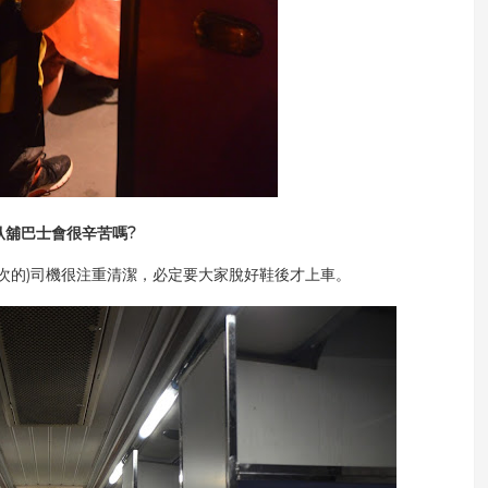
 臥舖巴士會很辛苦嗎?
次的)司機很注重清潔，必定要大家脫好鞋後才上車。