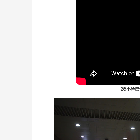
---
28小時
巴