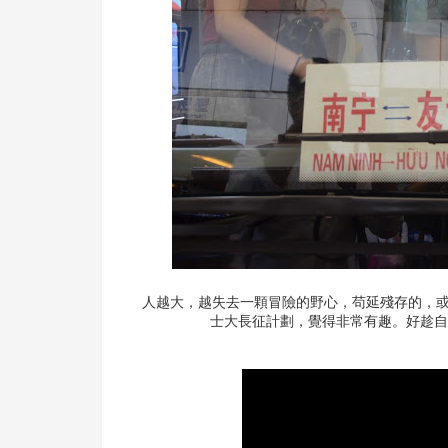
人越大，越失去一顆冒險的野心，苟延殘存的，
士大長征計劃，覺得非常有趣。好趁自