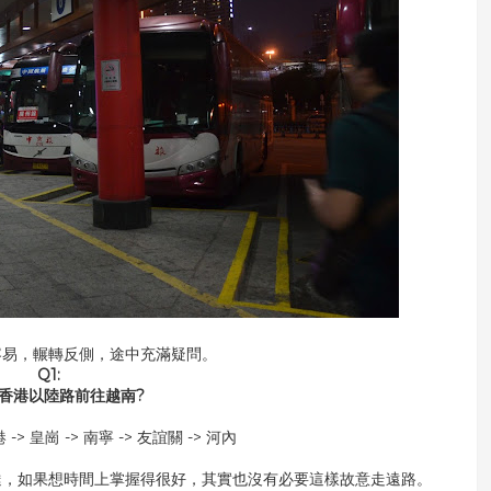
容易，輾轉反側，途中充滿疑問。
Q1:
香港以陸路前往越南?
> 皇崗 -> 南寧 -> 友誼關 -> 河內
達，如果想時間上掌握得很好，其實也沒有必要這樣故意走遠路。