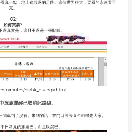
好看真一點，地上建設過的足跡。這個世界很大，要看的永遠看不
完。
Q2:
如何買票?
不過真實是，這只不過是一張貼紙。
s.com/routes/hk/hk_guangxi.html
8年中旅旅運經已取消此路線。
一問車到了沒有。未到的話，在門口等等直至司機走大家。
們平日常見的旅遊巴，而是臥舖巴。