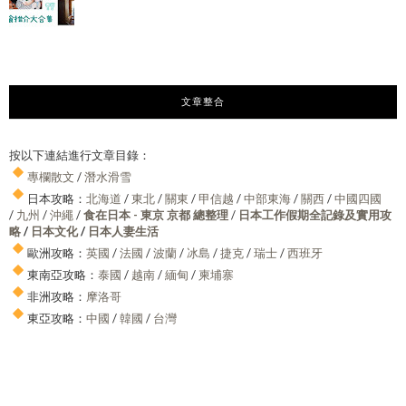
文章整合
按以下連結進行文章目錄：
專欄散文
/
潛水滑雪
日本攻略：
北海道
/
東北
/
關東
/
甲信越
/
中部東海
/
關西
/
中國四國
/
九州
/
沖繩
/
食在日本 - 東京 京都 總整理
/
日本工作假期全記錄及實用攻
略
/
日本文化
/
日本人妻生活
歐洲攻略：
英國
/
法國
/
波蘭
/
冰島
/
捷克
/
瑞士
/
西班牙
東南亞攻略：
泰國
/
越南
/
緬甸
/
柬埔寨
非洲攻略：
摩洛哥
東亞攻略：
中國
/
韓國
/
台灣