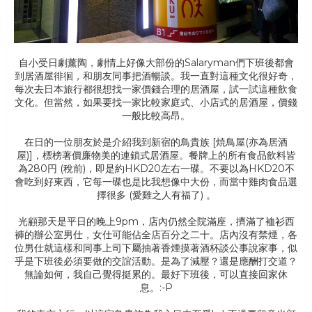
自小受日劇薰陶，劇情上好像大部份的Salaryman們下班後都會
到居酒屋徘徊，和朋友同事把酒暢談。我一直對這種文化很好奇，
每次去日本旅行都很想找一家價錢合理的居酒屋，試一試這種飲食
文化。但當然，如果要找一家比較家庭式、小店式的居酒屋，價錢
一般比較高昂。
在日的一位朋友於是介紹我到新宿的鳥貴族 [焼鳥屋(亦為居酒
屋)]，標榜著價廉物美的連鎖式居酒屋。餐牌上的所有食品飲料皆
為280円 (稅前)，即是約HKD20左右一碟。不要以為HKD20不
會吃到好東西，它每一碟也是比我想像中大份，而當中雞肉食品選
擇很多 (愛雞之人有福了) 。
光顧那天是平日的晚上9pm，店內仍然全院滿座，擠滿了裇衫西
褲的辦公室男仕，女仕可能佔全店百分之二十。店內沒有禁煙，各
位男仕就這樣和同事上司下屬抽著香煙摸著酒杯談公事說家事，似
乎是下班後必須要做的交誼活動。是為了減壓？還是應酬打交道？
無論如何，我自己覺得挺累的。最好下班後，可以直接回家休
息。:-P