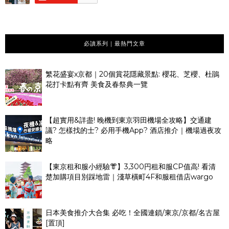
必讀系列｜最熱門文章
繁花盛宴x京都｜20個賞花隱藏景點: 櫻花、芝櫻、杜鵑
花打卡點有齊 美食及春祭典一覽
【超實用&詳盡! 晚機到東京羽田機場全攻略】交通建
議? 怎樣找的士? 必用手機App? 酒店推介｜機場過夜攻
略
【東京租和服小經驗👘】3,300円租和服CP值高! 看清
楚加購項目別踩地雷｜淺草橫町4F和服租借店wargo
日本美食推介大合集 必吃！全國連鎖/東京/京都/名古屋
[置頂]