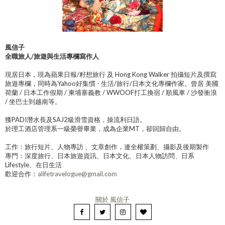
風信子
全職旅人/旅遊與生活專欄寫作人
現居日本，現為蘋果日報/籽想旅行 及 Hong Kong Walker 拍攝短片及撰寫
旅遊專欄，同時為Yahoo好集慣 - 生活/旅行/日本文化專欄作家。曾居 美國
荷蘭 / 日本工作假期 / 柬埔寨義教 / WWOOF打工換宿 / 順風車 / 沙發衝浪
/ 坐巴士到越南等。
獲PADI潛水長及SAJ2級滑雪資格，操流利日語。
於理工酒店管理系一級榮譽畢業，成為企業MT，卻回歸自由。
工作：旅行短片、人物專訪 、文章創作，連全權策劃、攝影及後期製作
專門：深度旅行、日本旅遊資訊、日本文化、日本人物訪問、日系
Lifestyle、在日生活
歡迎合作：
alifetravelogue@gmail.com
關於 風信子